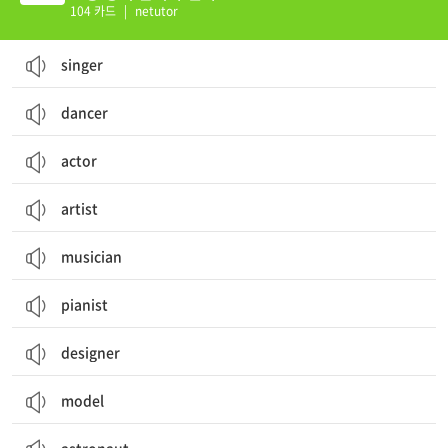
104 카드
|
netutor
singer
dancer
actor
artist
musician
pianist
designer
model