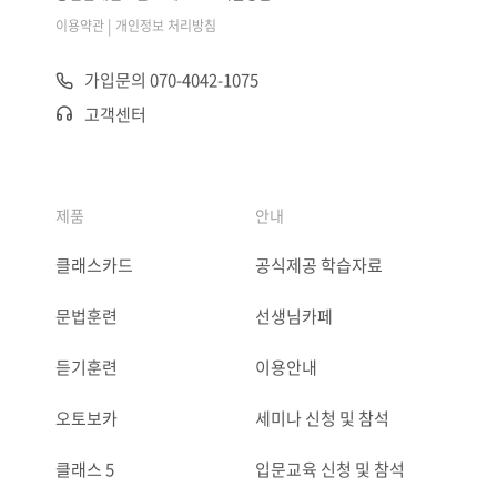
|
이용약관
개인정보 처리방침
가입문의 070-4042-1075
고객센터
제품
안내
클래스카드
공식제공 학습자료
문법훈련
선생님카페
듣기훈련
이용안내
오토보카
세미나 신청 및 참석
클래스 5
입문교육 신청 및 참석