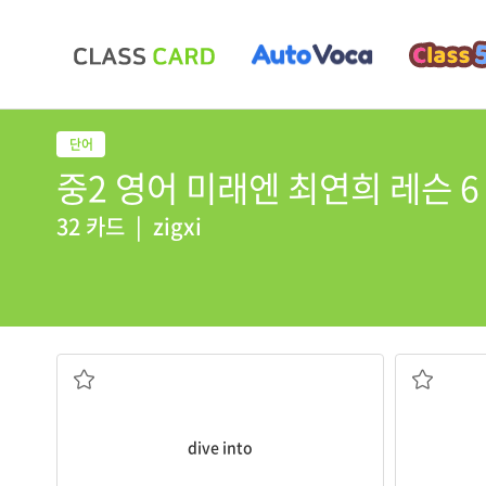
중2 영어 미래엔 최연희 레슨 6 
32 카드
|
zigxi
몰두하다, 뛰어들다
dive into