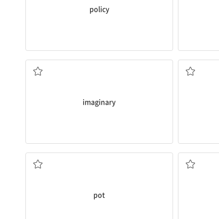
policy
상상의
imaginary
솥, 냄비
pot