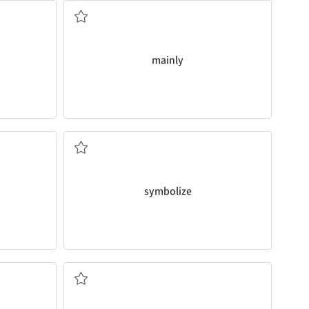
mainly
상징하다
symbolize
정직, 솔직함