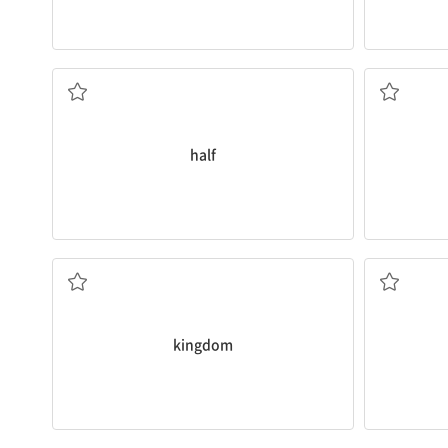
반(의), 절반(의)
half
왕국
kingdom
학자