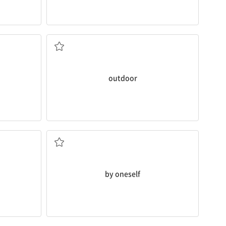
실외의
outdoor
혼자서, 홀로
by oneself
주로