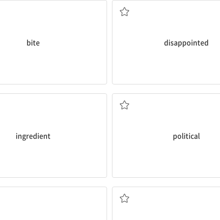
bite
disappointed
재료, 양념
정치의, 정치적인
ingredient
political
최근에
주문