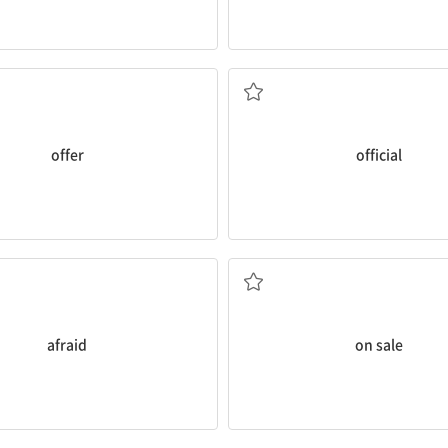
제공하다, 제안하다
관리, 공직자
offer
official
두려워하는
판매 중인, 할인 중인
afraid
on sale
한 입, 물기
실망한