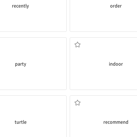
recently
order
정당, 당파, 단체
실내의
party
indoor
거북
추천하다
turtle
recommend