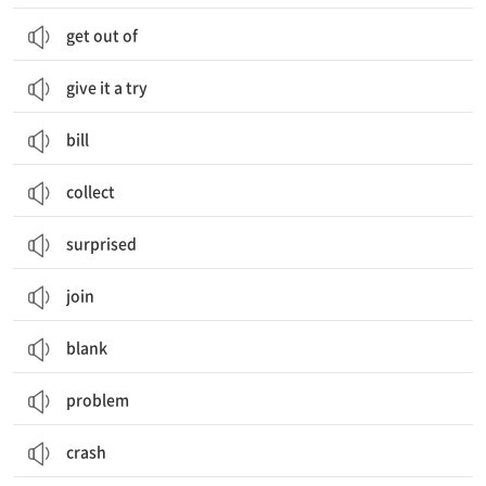
get out of
give it a try
bill
collect
surprised
join
blank
problem
crash