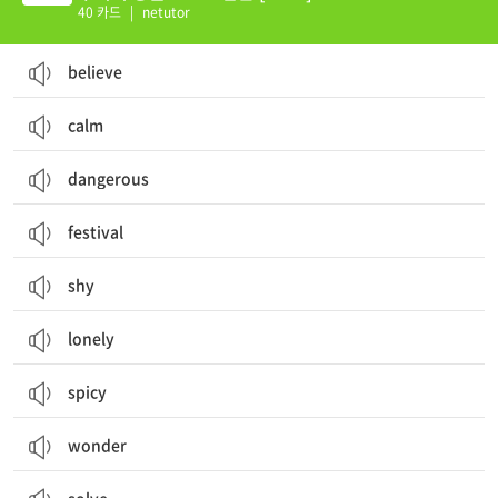
40 카드
|
netutor
believe
calm
dangerous
festival
shy
lonely
spicy
wonder