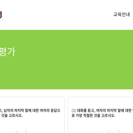
교육안내
력평가
director’s office?
en, I’ll treat you next time.
Then how about using the one i
, 남자의 마지막 말에 대한 여자의 응답으
(3)
대화를 듣고, 여자의 마지막 말에 대한
 것을 고르시오.
로 가장 적절한 것을 고르시오.