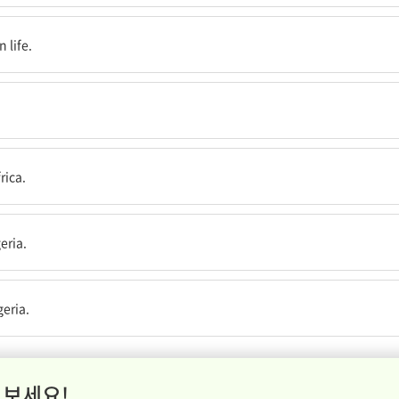
 life.
rica.
eria.
다.
geria.
 보세요!