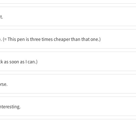
.
t.
. (= This pen is three times cheaper than that one.)
ck as soon as I can.)
rse.
nteresting.