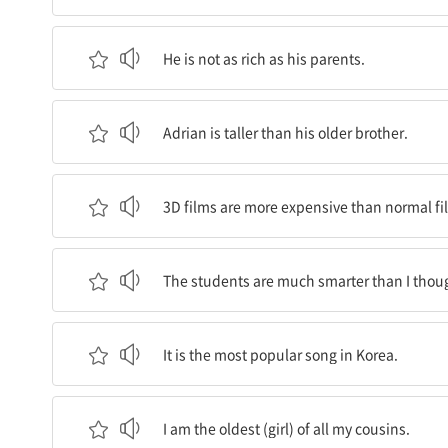
그는 그의 부모님만큼 부유하지 않다.
He is not as rich as his parents.
Adrian은 그의 형보다 키가 더 크다.
Adrian is taller than his older brother.
3차원 영화는 일반 영화보다 더 비싸다.
3D films are more expensive than normal fi
학생들은 내가 생각했던 것보다 훨씬 더 영리하다
The students are much smarter than I thou
그것은 한국에서 가장 인기 있는 노래이다.
It is the most popular song in Korea.
나는 내 사촌들 중에서 가장 나이가 많다.
I am the oldest (girl) of all my cousins.