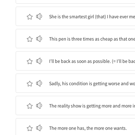
그녀는 내가 만나본 중에서 가장 영리한 소녀이다
She is the smartest girl (that) I have ever me
이 펜은 저것의 3배 싸다.
This pen is three times as cheap as that one
나는 가능한 한 빨리 돌아올 것이다.
I’ll be back as soon as possible. (= I’ll be ba
슬프게도, 그의 컨디션은 점점 더 나빠지고 있다.
Sadly, his condition is getting worse and wo
리얼리티쇼는 점점 더 흥미로워지고 있다.
The reality show is getting more and more i
더 많이 가질수록, 더 많이 원한다.
The more one has, the more one wants.