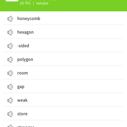
10 카드
|
netutor
honeycomb
hexagon
-sided
polygon
room
gap
weak
store