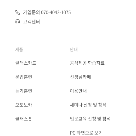
가입문의 070-4042-1075
고객센터
제품
안내
클래스카드
공식제공 학습자료
문법훈련
선생님카페
듣기훈련
이용안내
오토보카
세미나 신청 및 참석
클래스 5
입문교육 신청 및 참석
PC 화면으로 보기