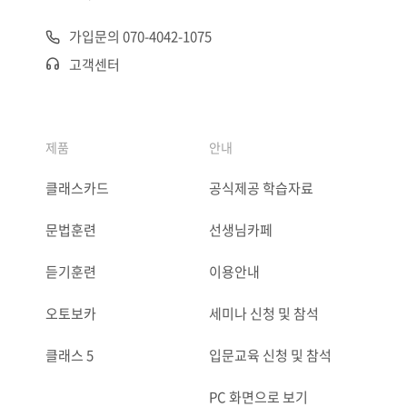
가입문의 070-4042-1075
고객센터
제품
안내
클래스카드
공식제공 학습자료
문법훈련
선생님카페
듣기훈련
이용안내
오토보카
세미나 신청 및 참석
클래스 5
입문교육 신청 및 참석
PC 화면으로 보기