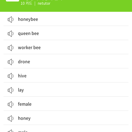
10 카드
|
netutor
honeybee
queen bee
worker bee
drone
hive
lay
female
honey