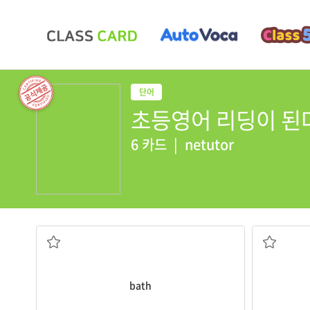
초등영어 리딩이 된다 S
6 카드
|
netutor
목욕
bath