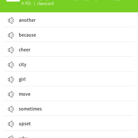
9 카드
|
classcard
another
because
cheer
city
girl
move
sometimes
upset