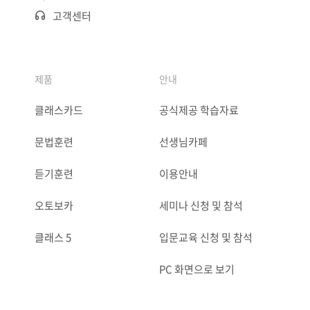
고객센터
제품
안내
클래스카드
공식제공 학습자료
문법훈련
선생님카페
듣기훈련
이용안내
오토보카
세미나 신청 및 참석
클래스 5
입문교육 신청 및 참석
PC 화면으로 보기