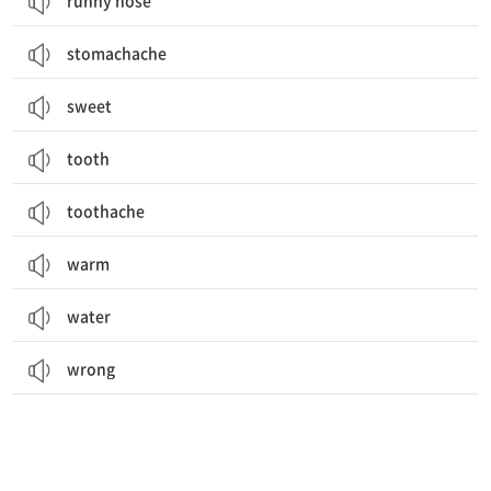
runny nose
stomachache
sweet
tooth
toothache
warm
water
wrong