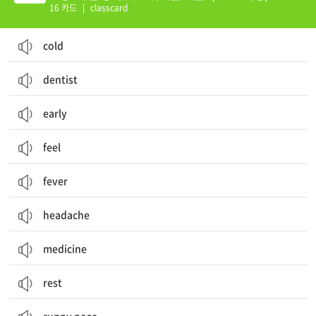
16 카드
|
classcard
cold
dentist
early
feel
fever
headache
medicine
rest