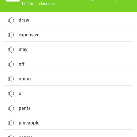
13 카드
|
classcard
draw
expensive
may
off
onion
or
pants
pineapple