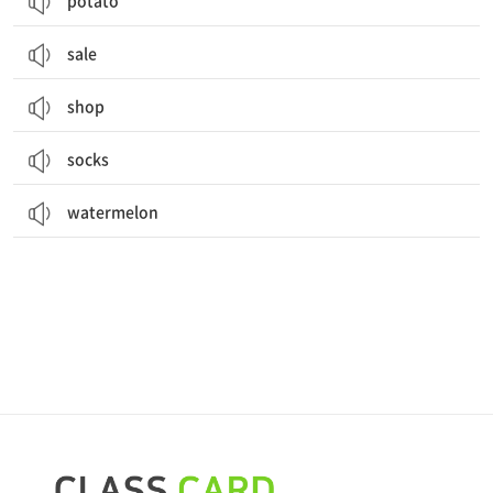
potato
sale
shop
socks
watermelon