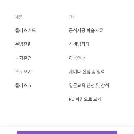
제품
안내
클래스카드
공식제공 학습자료
문법훈련
선생님카페
듣기훈련
이용안내
오토보카
세미나 신청 및 참석
클래스 5
입문교육 신청 및 참석
PC 화면으로 보기