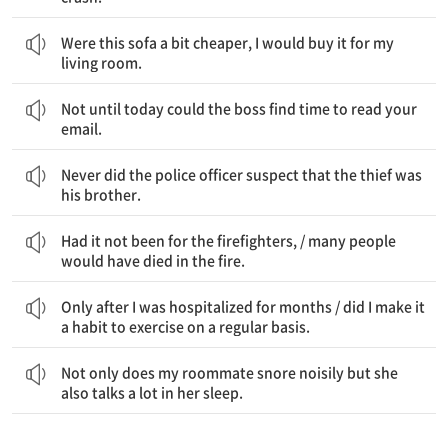
이 소파가 좀 더 싸다면, 나는 우리 거실을 위해 그것을 살 텐데.
Were this sofa a bit cheaper, I would buy it for my
living room.
오늘이 되어서야 사장은 네 이메일을 읽을 시간을 낼 수 있었다.
Not until today could the boss find time to read your
email.
그 경찰관은 그 도둑이 그의 형이라고 절대 의심하지 않았다.
Never did the police officer suspect that the thief was
his brother.
소방관들이 아니었다면 / 그 화재로 많은 사람이 죽었을 것이다
Had it not been for the firefighters, / many people
would have died in the fire.
몇 달간 병원에 입원하고 난 후에야 / 나는 정기적으로 운동하는 것을 습관으로 만들었다
Only after I was hospitalized for months / did I make it
a habit to exercise on a regular basis.
내 룸메이트는 시끄럽게 코를 골 뿐만 아니라, 자면서 말을 많이 한다.
Not only does my roommate snore noisily but she
also talks a lot in her sleep.