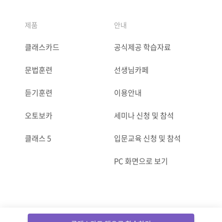
제품
안내
클래스카드
공식제공 학습자료
문법훈련
선생님카페
듣기훈련
이용안내
오토보카
세미나 신청 및 참석
클래스 5
입문교육 신청 및 참석
PC 화면으로 보기
ⓒCLASSCARD. All Rights reserved.