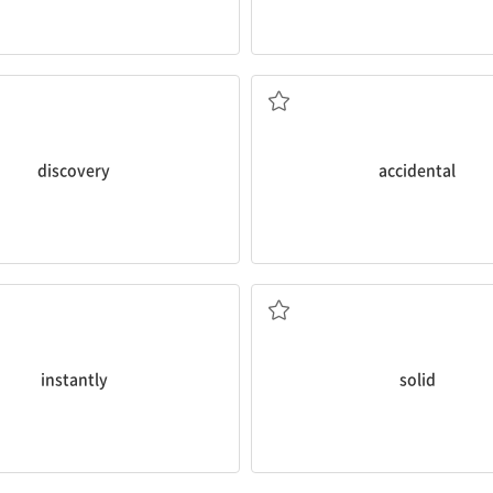
발견
우연한
discovery
accidental
즉시, 즉각
단단한, 견고한
instantly
solid
딱딱한, 단단한
깨닫다, 알아차리다