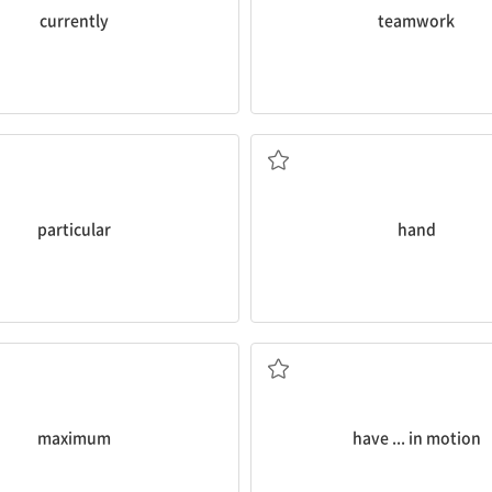
currently
teamwork
특정한
건네주다, 넘겨주다
particular
hand
최대의, 최고의
~을 움직이게 하다
maximum
have ... in motion