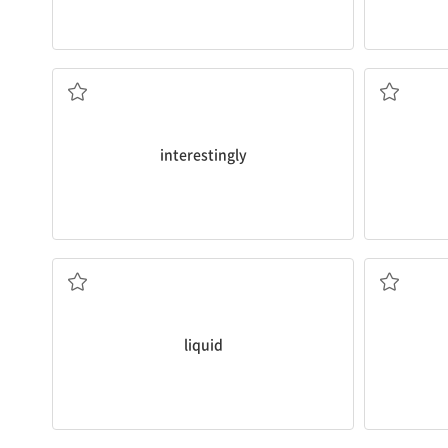
흥미롭게도
interestingly
액체
liquid
(특정 상태를) 유지하다, ~인 채로 있다