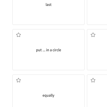
last
~을 원형으로 둘러 세우다
put ... in a circle
똑같이, 동일하게
equally