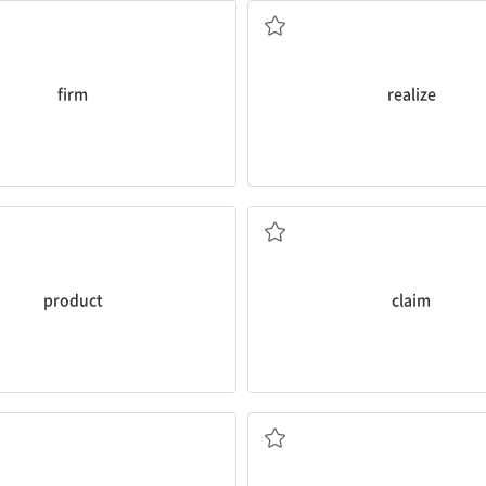
firm
realize
상품, 제품
주장
product
claim
현재
팀워크, 협동 작업