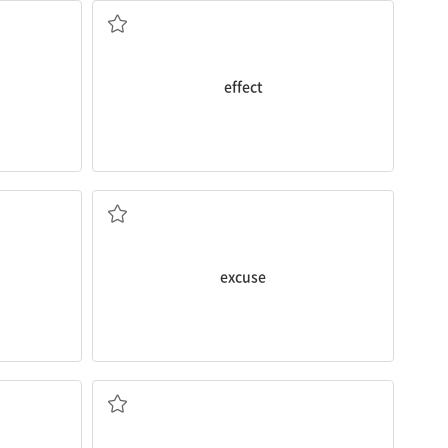
effect
변명, 이유
excuse
회사 야유회