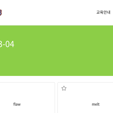
교육안내
3-04
결함
녹다
flaw
melt