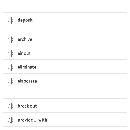
Guests may
deposit
their valuables in the hotel safe.
(특정한 곳에) 두다, 놓다
deposit
archive
air out
eliminate
system was designed to predict spring floods.
This
elaborate
정교한
elaborate
break out
provide ... with
The study of science has
enriched
our lives.
풍요롭게 하다