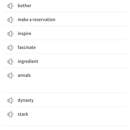
bother
make a reservation
inspire
fascinate
ingredient
of Korean history.
Her achievements went down in the
annals
연대기
annals
dynasty
The boxes are
stacked
neatly on the shelves.
쌓다, 포개다
stack