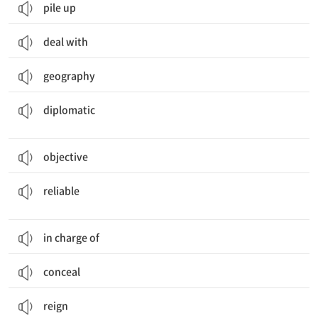
pile up
deal with
geography
Diplomatic
isolation could lead to economic disaster.
외교의
diplomatic
objective
Our information comes from a
reliable
source.
믿을 만한, 신뢰할 수 있는
reliable
in charge of
conceal
of the king for many years.
The country was under the
reign
(왕의) 통치 기간, 치세
reign