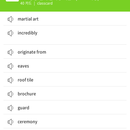
40 카드
|
classcard
martial art
Mix all the
ingredients
in a bowl.
믿을 수 없을 정도로, 엄청
incredibly
originate from
eaves
roof tile
brochure
guard
ceremony