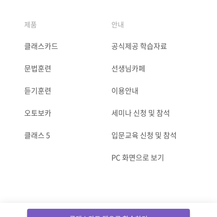
제품
안내
클래스카드
공식제공 학습자료
문법훈련
선생님카페
듣기훈련
이용안내
오토보카
세미나 신청 및 참석
클래스 5
입문교육 신청 및 참석
PC 화면으로 보기
ⓒCLASSCARD. All Rights reserved.