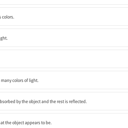
도 모른다.
 colors.
ight.
다.
 many colors of light.
수되고 나머지는 반사된다.
absorbed by the object and the rest is reflected.
이다.
that the object appears to be.