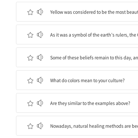
노랑은 가장 아름다운 색깔로 여겨졌다.
Yellow was considered to be the most beauti
노랑이 지상의 지배자의 상징이었기 때문에, 중국의 
As it was a symbol of the earth’s rulers, th
이 믿음들 중 일부는 오늘날까지 남아 있고, 중국인
Some of these beliefs remain to this day, a
당신의 문화에서 색깔들은 무엇을 의미하는가?
What do colors mean to your culture?
위의 예시와 비슷한가?
Are they similar to the examples above?
오늘날, 자연치유 방식은 점점 더 인기를 끌고 있다
Nowadays, natural healing methods are be