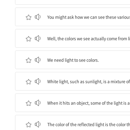
이 다양한 색깔들을 어떻게 볼 수 있는지 궁금할지
You might ask how we can see these various
우리가 보는 색깔은 사실은 빛으로부터 온다.
Well, the colors we see actually come from l
색깔을 보기 위해서는 빛이 필요하다.
We need light to see colors.
햇빛과 같은 흰색 빛은 여러 색깔의 빛이 섞인 것이
White light, such as sunlight, is a mixture of
빛이 물체에 닿으면, 빛의 일부가 물체에 의해 흡
When it hits an object, some of the light is 
반사된 빛의 색깔은 물체가 띤 것으로 보이는 색깔
The color of the reflected light is the color 