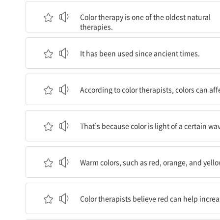
색깔치료는 가장 오래된 자연치료법 가운데 하나
Color therapy is one of the oldest natural
therapies.
이는 고대부터 사용되어 왔다.
It has been used since ancient times.
색깔치료사들에 따르면, 색깔들은 정신적으로도 육
According to color therapists, colors can af
이는 색깔이 특정한 주파수와 에너지를 가진 빛이어
That’s because color is light of a certain 
빨강, 주황, 노랑 같이 따뜻한 색깔들은 활력을 주
Warm colors, such as red, orange, and yello
색깔치료사들은 빨강이 혈류량을 늘리고 피로를 줄
Color therapists believe red can help increa
그들은 노랑이 기분이 저조할 때 기분을 좋게 해준