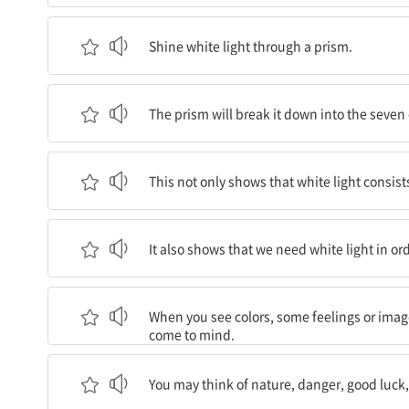
흰색 빛을 프리즘을 통해 비추어보라.
Shine white light through a prism.
프리즘은 그 빛을 무지개의 일곱 색깔로 나누어줄 
The prism will break it down into the seven 
이는 흰색 빛이 여러 다른 색깔로 이루어져 있다는 
This not only shows that white light consist
이는 우리 주변의 다채로운 세상을 보려면 빛이 필
It also shows that we need white light in or
색깔을 보면, 어떤 감정이나 이미지가 마음에 떠오
When you see colors, some feelings or ima
come to mind.
자연, 위험, 행운, 악운이 마음에 떠오르기도 한다
You may think of nature, danger, good luck,