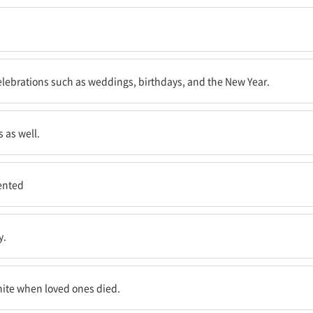
면 사방에서 볼 수 있었다.
elebrations such as weddings, birthdays, and the New Year.
 as well.
sented
y.
사랑하는 사람들이 죽었을 때 흰 옷을 입었다.
hite when loved ones died.