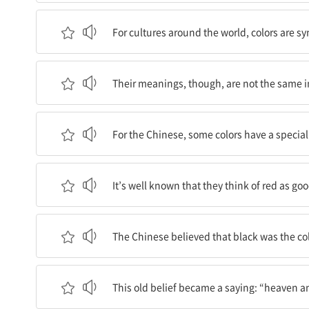
세계 각지의 문화에서 색깔들은 상징이다.
For cultures around the world, colors are s
하지만 그 의미는 문화마다 같지 않다.
Their meanings, though, are not the same i
중국인들에게 몇 가지 색깔들은 특별한 의미를 갖고
For the Chinese, some colors have a specia
그들이 빨강을 행운으로 생각한다는 점은 잘 알려져
It’s well known that they think of red as go
중국인들은 검정을 하늘의 색깔이라 믿었는데, 북쪽
The Chinese believed that black was the col
이 오랜 믿음은 "신비스러운 검정색의 천지(天玄地
This old belief became a saying: “heaven a