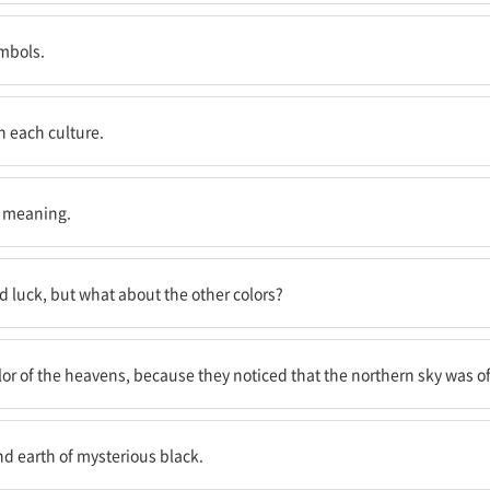
ymbols.
n each culture.
 있다.
l meaning.
 있지만, 다른 색깔들은 어떨까?
od luck, but what about the other colors?
 하늘이 종종 이상하게도 검정색임을 보았기 때문이다.
or of the heavens, because they noticed that the northern sky was of
黃)"라는 성어가 되었다.
nd earth of mysterious black.