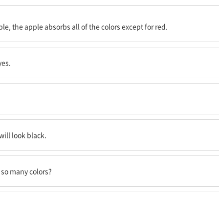
는 빨강을 제외한 모든 색깔을 흡수한다.
le, the apple absorbs all of the colors except for red.
yes.
일 것이다.
 will look black.
은 어떻게 알 수 있을까?
 so many colors?