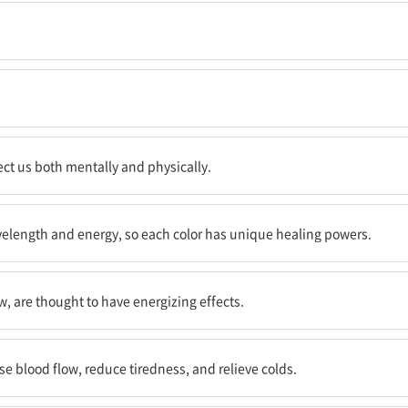
이다.
체적으로도 우리에게 영향을 미칠 수 있다.
fect us both mentally and physically.
서, 각각의 색깔은 고유의 치유력을 갖고 있기 때문이다.
wavelength and energy, so each color has unique healing powers.
는 효과를 지닌 것으로 여겨진다.
w, are thought to have energizing effects.
이며 감기를 완화시킨다고 믿는다.
se blood flow, reduce tiredness, and relieve colds.
다고 믿는다.