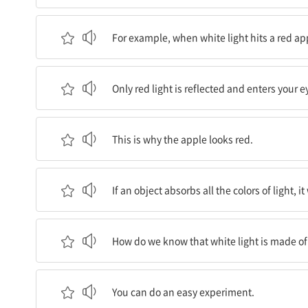
예를 들어서, 흰색 빛이 빨간 사과에 닿으면, 사과
For example, when white light hits a red app
빨간 빛만 반사되어 눈에 들어온다.
Only red light is reflected and enters your e
이것이 사과가 빨갛게 보이는 이유이다.
This is why the apple looks red.
물체가 빛의 모든 색깔을 흡수하면, 검정색으로 보
If an object absorbs all the colors of light, it
흰색 빛이 그렇게 많은 색깔들로 이루어져 있다는 것
How do we know that white light is made of
쉬운 실험을 해볼 수 있다.
You can do an easy experiment.