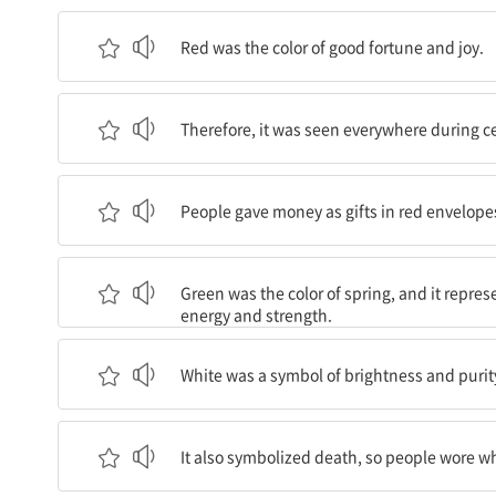
빨강은 행운과 기쁨의 색깔이었다.
Red was the color of good fortune and joy.
따라서, 빨강은 결혼식이나 생일, 설날 같은 잔치 때
Therefore, it was seen everywhere during c
사람들은 돈도 빨강 봉투에 넣어 선물로 주었다.
People gave money as gifts in red envelopes
초록은 봄의 색깔로, 활기와 힘을 나타냈다.
Green was the color of spring, and it repre
energy and strength.
흰색은 밝음과 순수의 상징이었다.
White was a symbol of brightness and purit
흰색은 죽음을 상징하기도 했기 때문에, 사람들은 
It also symbolized death, so people wore w