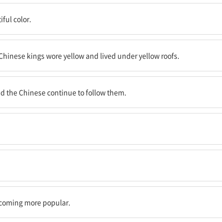
ful color.
왕들은 노란 옷을 입고 노란 지붕 아래 살았다.
e Chinese kings wore yellow and lived under yellow roofs.
들은 여전히 이를 따른다.
nd the Chinese continue to follow them.
.
coming more popular.