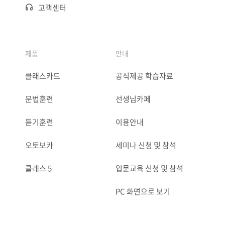
고객센터
제품
안내
클래스카드
공식제공 학습자료
문법훈련
선생님카페
듣기훈련
이용안내
오토보카
세미나 신청 및 참석
클래스 5
입문교육 신청 및 참석
PC 화면으로 보기