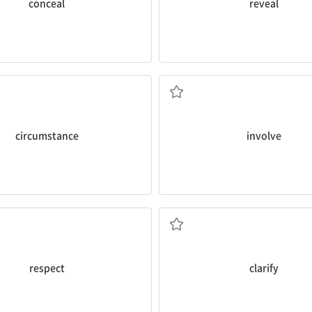
conceal
reveal
상황; (경제적) 형편, 처지
포함하다, 수반하다; 관련
circumstance
involve
중(하다); 준수하다; 측면
명백하게 하다, 분명해지
respect
clarify