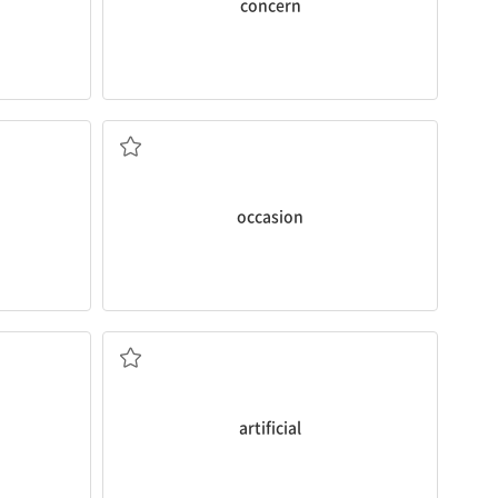
concern
시키다
(특정한) 때, 경우; 특별한 일[행사]
occasion
다
인조의; (행동이) 거짓인, 꾸민
artificial