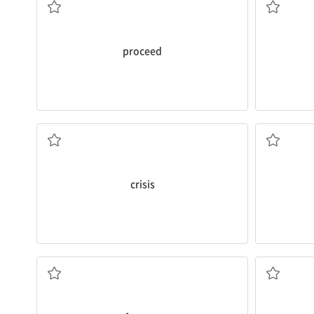
proceed
위기, 결정적인 시기
~하는
crisis
특징; 특집 (기사/방송); 특징으로 삼다