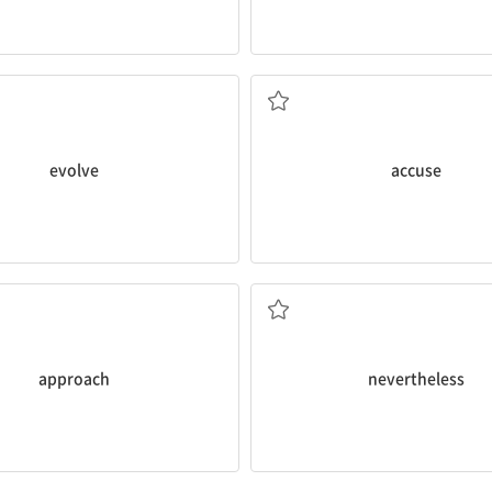
다[시키다]; 발달하다[시키다]
고발[고소]하다, 비난하
evolve
accuse
다, 다가가다[오다]; 접근(법)
그럼에도 불구하고
approach
nevertheless
응하다; 조정하다, 맞추다
예언하다, 예측하다