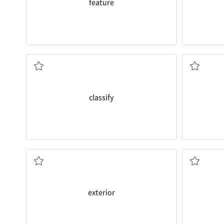
feature
분류하다, 구분하다
classify
바깥쪽(의), 외부(의)
존
exterior