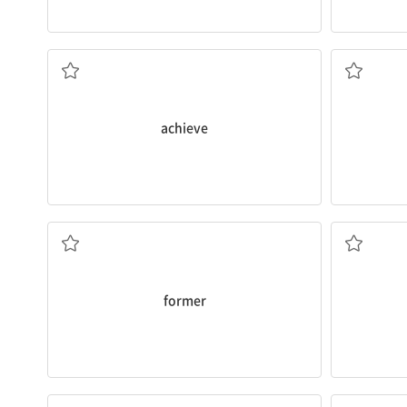
이루다, 성취하다
achieve
이전의, 예전의; 전자
former
계속하다[되다], 진행하다[되다]