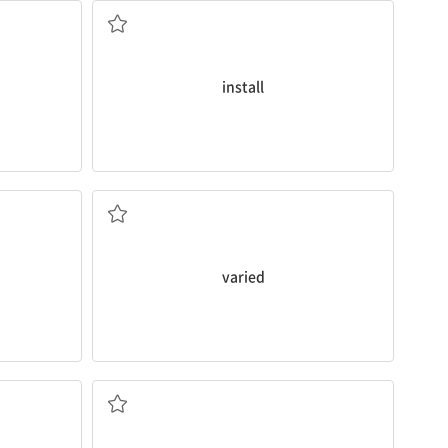
install
가지각색의
varied
환대, 친절히 접대함