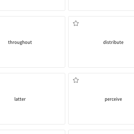
~도처에; ~동안 내내
나누어 주다, 분배하다; 유
throughout
distribute
후반의; 후자의; 후자
인지하다, 알아차리다; 여
latter
perceive
명백한, 분명한
신청하다, 지원하다; 적용되다;