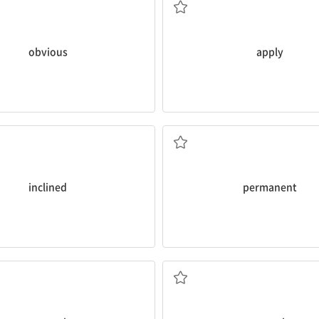
obvious
apply
 경향이 있는; ~할 마음이 있는
영속하는, 영구적인
inclined
permanent
숨기다, 감추다
드러내다, 누설하다