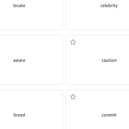
locate
celebrity
알아차린, 알고 있는
조심, 신중; 경고(하다)
aware
caution
다; 사육하다; (가축의) 품종
(죄를) 범하다; 약속하다; 
breed
commit