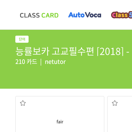
능률보카 고교필수편 [2018] - D
210 카드
|
netutor
공평한; 상당한; 박람회
fair