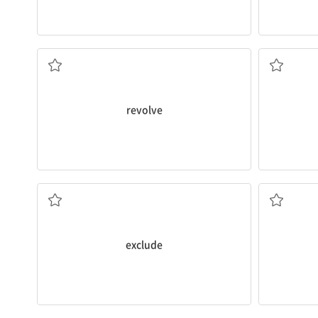
돌다, 회전하다
진화하
revolve
제외하다; 차단하다
접근하
exclude
증진[촉진]하다; 승진시키다; 홍보하다
적