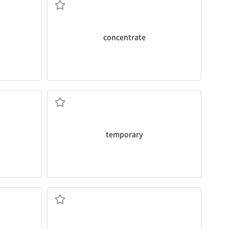
concentrate
일시적인, 임시의
temporary
걱정(하다[시키다]); 관심사; 관심을 갖다