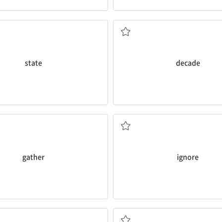
, 상황; 국가, 주; 진술하다
10년
state
decade
모으다, 모이다; 이해하다
무시하다; 못 본 척하다
gather
ignore
(연)약한; 섬세한; 미묘한
기업의; 법인의; 공동의