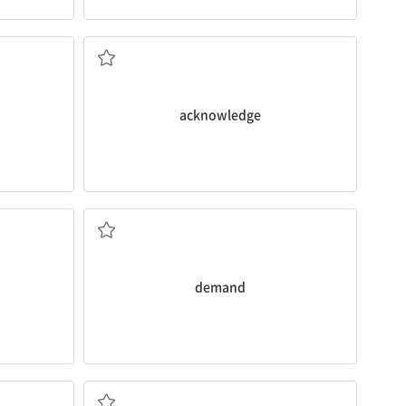
인정하다, 승인하다; 감사를 표하다
acknowledge
요구(하다); 수요; 필요로 하다
demand
최종적인, 궁극적인