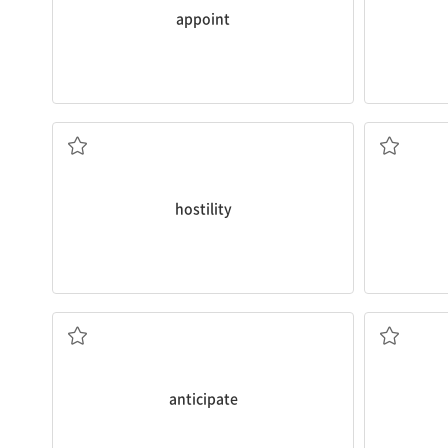
appoint
적의, 적개심
hostility
예상하다, 예측하다; 기대하다
번식하
anticipate