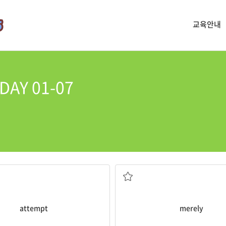
교육안내
AY 01-07
노력; 시도(하다)
한낱, 단지, 그저
attempt
merely