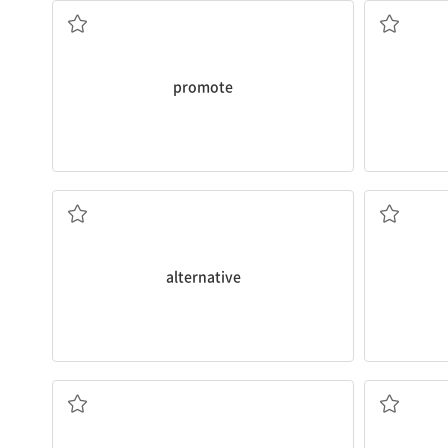
promote
대안, 선택 가능한 것; 대체 가능한
alternative
임명[지명]하다; (시간·장소 등을) 정하다
위