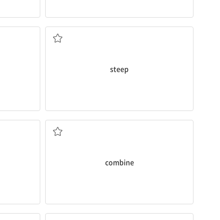
통시키다
가파른; 급격한
steep
기다
결합하다[되다]; 겸비하다
combine
 바르다
집중하다; (한 곳에) 모으다