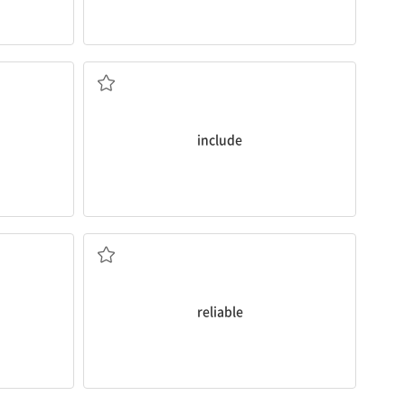
다
포함하다; 넣다, 포함시키다
include
믿을 수 있는, 확실한
reliable
설치하다, 설비하다