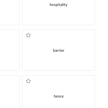
hospitality
장애; 방벽, 국경의 요새
barrier
전념하다
따라서, 그러므로; 향후
hence