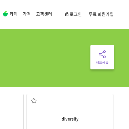
카페
가격
고객센터
로그인
무료 회원가입
세트공유
다양[다각]화하다; 다양해지다
diversify