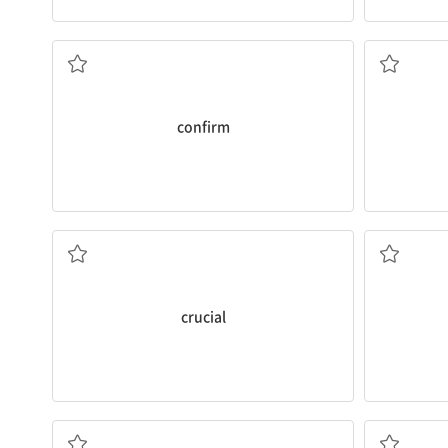
(~이 사실임을) 보여주다; 확인하다
상태
confirm
결정적인, 중대한
crucial
공급하다; 공급(량); 보급품