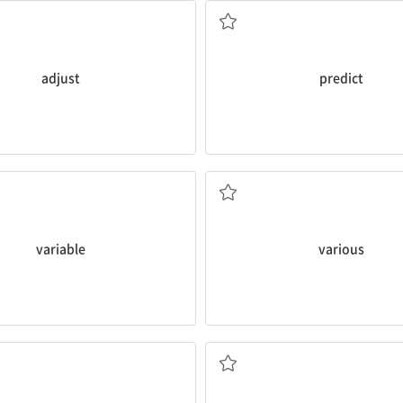
adjust
predict
변하기 쉬운, 변덕스러운
여러 가지의, 다양한
variable
various
치하다; (위치를) 알아내다
유명 인사; 명성