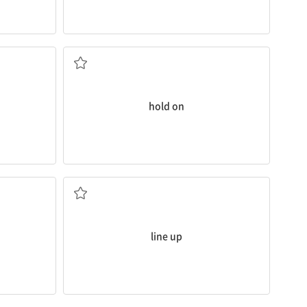
~을 계속 잡고 있다
hold on
줄을 서다
line up
연습하다