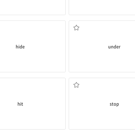
숨다
~아래에
hide
under
치다, ~과 부딪치다
멈추다
hit
stop
~위에
안전