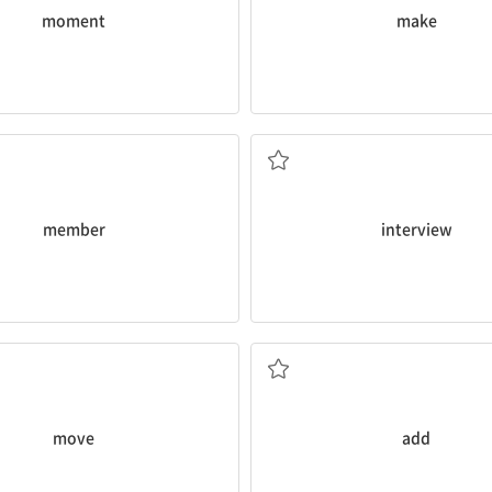
moment
make
구성원
면담하다
member
interview
옮기다; 이사하다
첨가하다, 추가하다
move
add