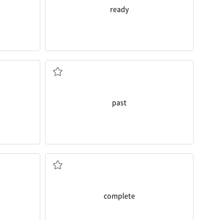
ready
과거
past
~을 완성하다
complete