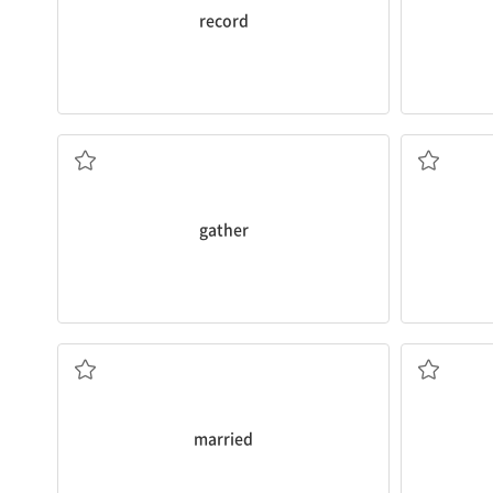
record
(사람들을) 모으다
gather
결혼한
married