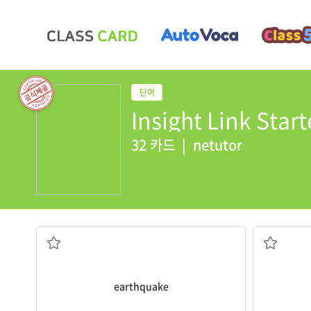
Insight Link Start
32 카드
|
netutor
지진
earthquake