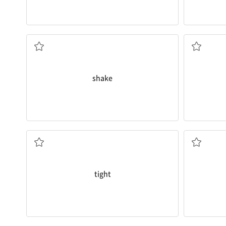
흔들리다
shake
단단히, 꽉
tight
떠나다