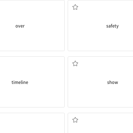
over
safety
연대표, 시각표
~을 보여 주다
timeline
show
순간, 때, 시기
만들다