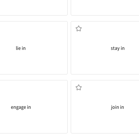
달려있다, ...에 있다; 늦잠을 자다
집에 있다, 외출하지 않
lie in
stay in
여하게 하다
합류하다, 동참하다
다, 참여하다; ...에 관여하게 하다, 참
engage in
join in
사건, 논쟁 등에) 개입하다
잠깐 들르다, 불쑥 방문하