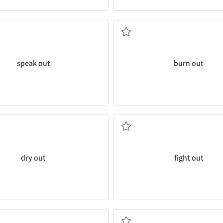
말하다
진하게 하다
) 거리낌 없이 이야기하다, 분명하게
다 태워버리다; 타버리다; (과로 따
speak out
burn out
완전히 마르다
(해결될 때까지 끝까지) 싸
dry out
fight out
계획을 세밀하게 세우다
면밀히 계획하다