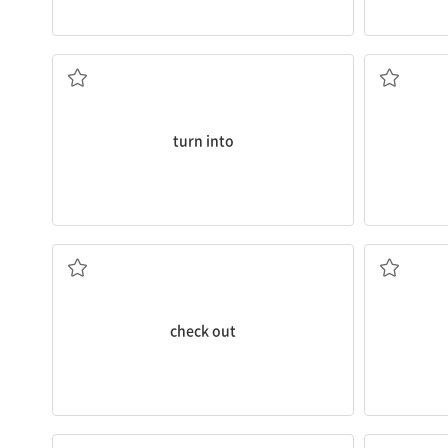
...이 되다, ...으로 변하다; ...이 ~가 되게 하다
(외출 등에
turn into
(호텔 등에서) 계산을 하고 나오다
check out
...을 안으로 들이지 않다, 들어오지 못하게 하다
(정