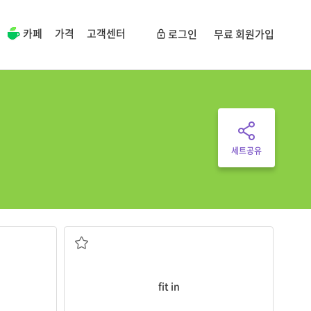
카페
가격
고객센터
로그인
무료 회원가입
세트공유
다; (그룹의) 구성원들과 잘 어울리다
) 필요한 항목
(일 등을) 할 시간을 내다, (...에게) 시간을 내주
fit in