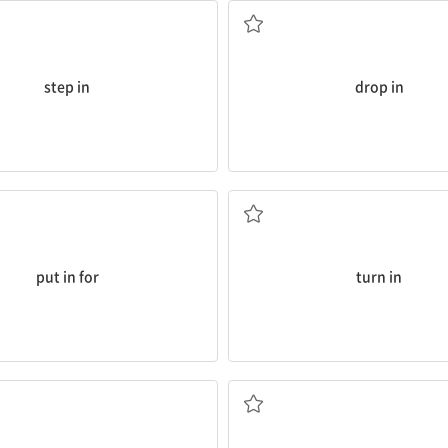
step in
drop in
응모하다, 신청하다
손수 건네다; 제출하다
put in for
turn in
매매하다, 장사하다
(뜻을 굽혀) 굴복하다, 응