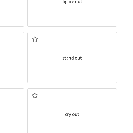
figure out
두드러지다, 눈에 띄다
을) 지적해주
stand out
고함지르다, 절규하다
cry out