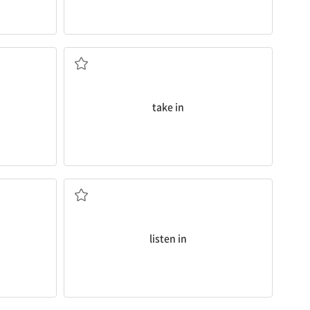
다
숙박시키다; 섭취하다; 이해하다
take in
(전화, 남의 말 등을) 엿듣다, 도청하다
listen in
다
손으로 건네다; 제출하다