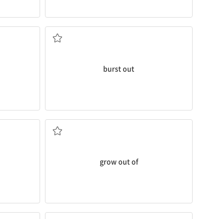
게 하다
갑자기 ...하다, ...을 터뜨리다
burst out
져서 입을 수 없게 되다
일을) 피하다
...에서 생기다; ...에서 벗어나다; (옷 등이) 작아
grow out of
(여행 등을) 떠나다, 출발하다; 배치하다