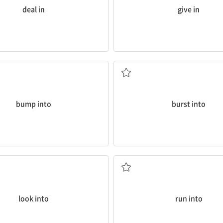
deal in
give in
을) 우연히 만나다; ...에 부딪치다
갑자기 ...하다
bump into
burst into
조사하다, 연구하다
우연히 만나다; (차 등이) ...에
look into
run into