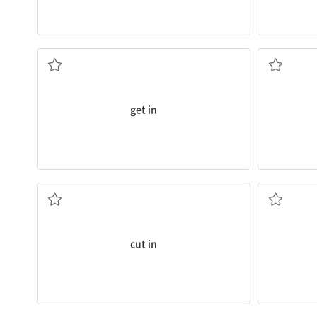
회하다
...에 
안으로 들어가다; (택시 등을) 타다; 입학하다; 입
get in
(남의 대화에) 끼어들다, 말을 자르다
...에 관여하
cut in
말참견하다
(