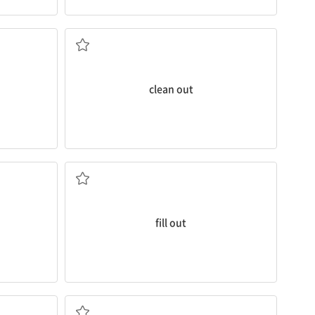
말끔히 청소하다, 치우다
위로) 기진맥
clean out
우다
(용지, 빈칸 등에) 필요사항을 작성하다
fill out
다 팔아버리다; 다 팔리다