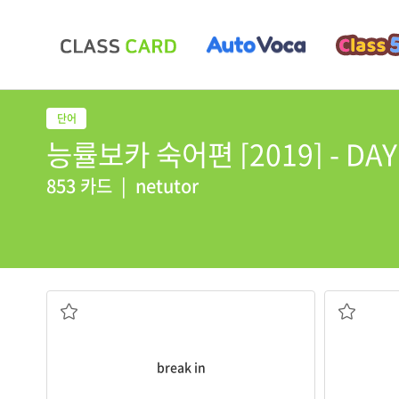
능률보카 숙어편 [2019] - DAY 
853 카드
|
netutor
침입하다
집[방]에 
break in