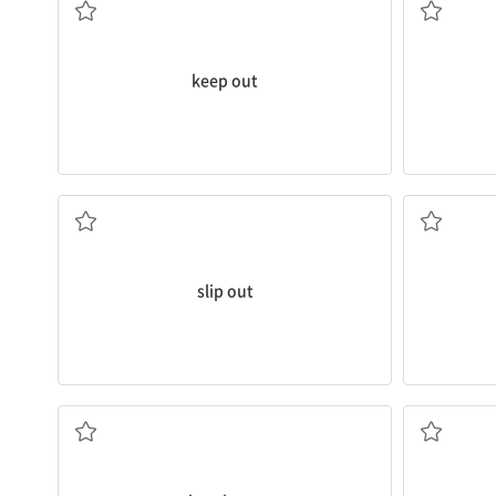
keep out
무심코[엉겁결에] 말해지다
정
slip out
(화재, 전쟁 등이) 발생하다, 발발하다