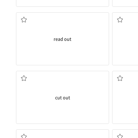
큰 소리로 읽다
(의견 등을
read out
제거하다; 그만두다
cut out
(...의 말을) 끝까지 듣다