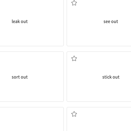
leak out
see out
도드라지다
리하다; 가려내다, 선별하다
불쑥 나오다; (신체의 일부를) 내밀다
sort out
stick out
가) 퍼지다, 알려지다; (결과가) .
실행하다; 이행하다
(책이) 출판되다; (상품이) 시장에 