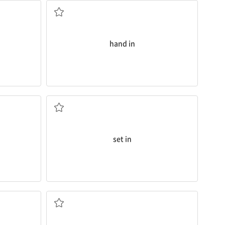
hand in
(병, 궂은 날씨 등이) 시작되다
set in
하다
...에 상당히 관심을 가지다, ...에 푹 빠져있다