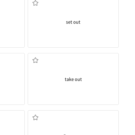
set out
주다
; 눈에 띄다,
꺼내다, 끄집어내다; 데리고 나가다, 외출을 시켜
take out
..이 되다
이해하다
나오다; (뉴스