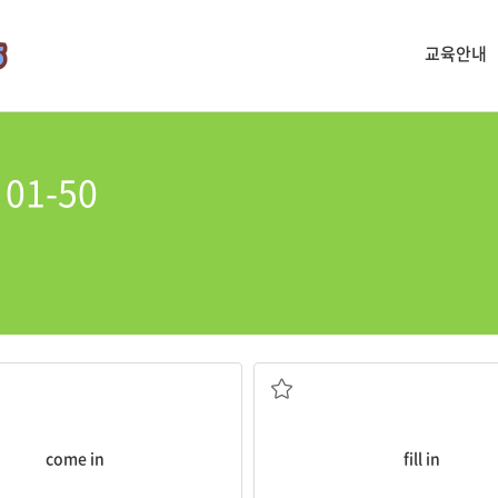
교육안내
01-50
들어오다
을 써넣다
들어오다; 입장하다; (돈이) 수입으로
(구멍, 빈 곳을) 메우다; (문서 등에
come in
fill in