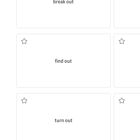
break out
발견하다, 알아내다, 알게 되다
(
find out
판명되다, 결국 ...임이 드러나다
(일이) 잘 되
turn out