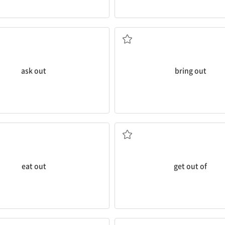
) ...을 불러내다, 데이트 신청하다
끌어내다, 발휘하다; 발휘되
ask out
bring out
외식하다
...에서 나가다, 떠나다; (해야 할 
eat out
get out of
보, 비밀 등이) 누설되다, 새다
(현관까지) 배웅하다