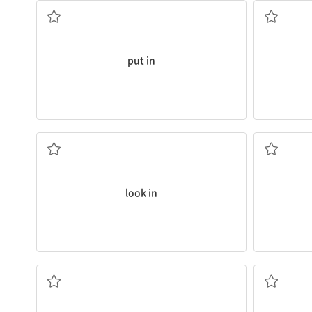
put in
잠깐 들르다
look in
...의 존재를 믿다