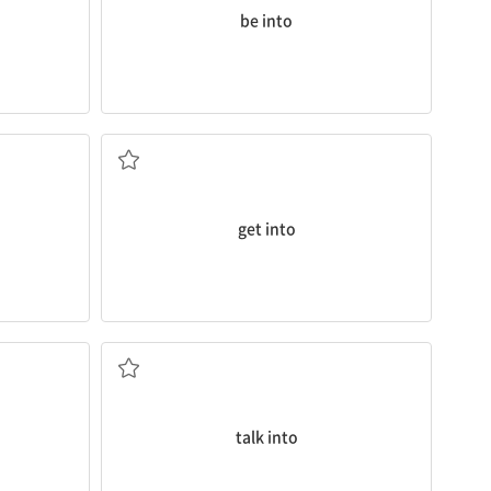
be into
에 연루되다; (옷 등을) 입다, 신다
...에 들어가다; (학교 등의) 입학 허가를 받다; ...
get into
 충돌하다
...을 설득하여 ~하게 하다
talk into