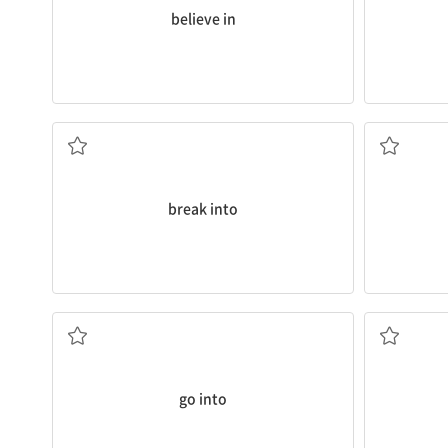
believe in
(대화 등에) 말참견하다
(아는 사람
(집, 점포에) 침입하다; 갑자기 ...하기 시작하다;
break into
어가다
(일 등을) 시작하다; (시간, 돈, 노력 등이) ...에 들
go into