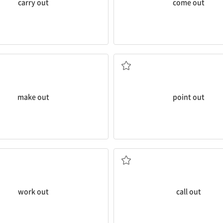
carry out
come out
다
애써) 이해하다; 분간해내다
가리키다, 지적하다; (사실, 실수 등
make out
point out
모색해내다; 계산하다
큰 소리로 외치다
다; 결국 ...하게 되다; (해결책 등을)
work out
call out