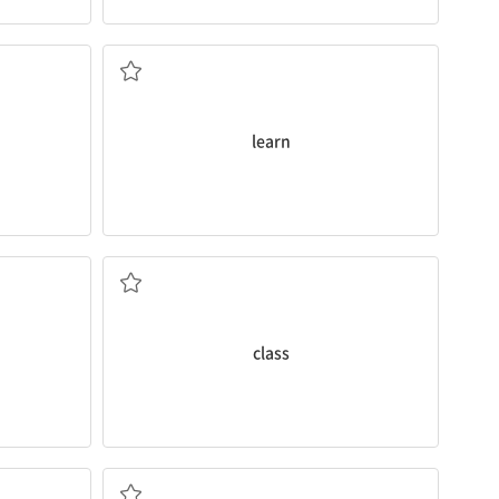
배우다
learn
교실
class
재미있는