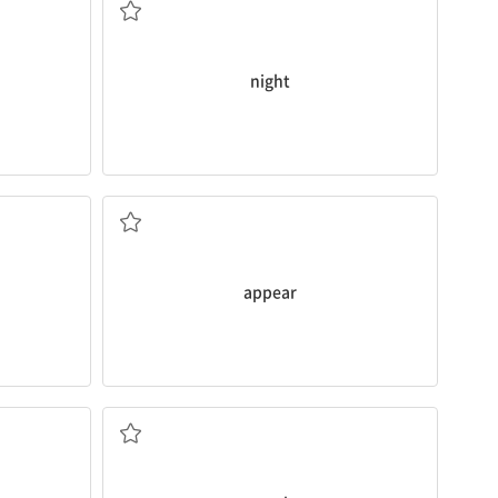
night
나타나다, 생기다
appear
과자, 간식