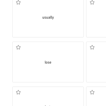
usually
~을 잃다
lose
과일