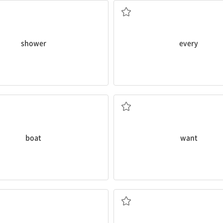
shower
every
배
원하다
boat
want
~라고 부르다
타기; 타다