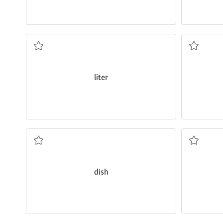
리터(부피의 단위)
liter
접시, 설거지감
dish
약