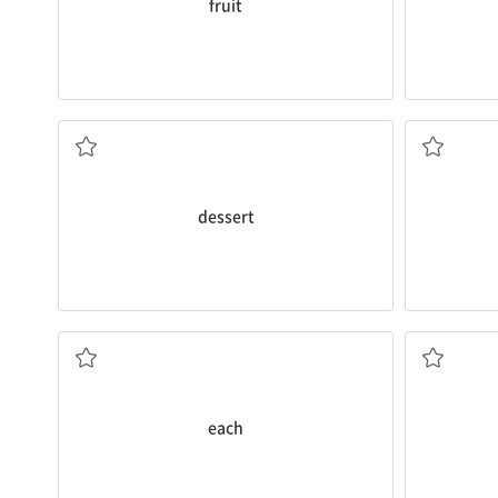
fruit
디저트, 후식
dessert
각각
each