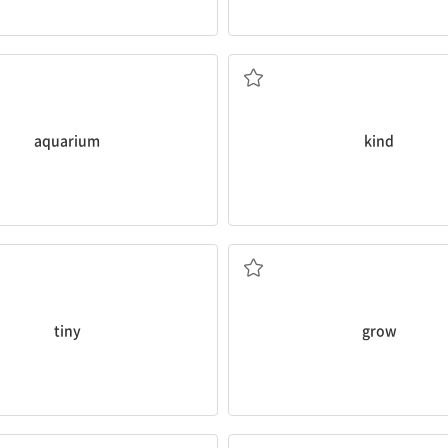
수족관
종류
aquarium
kind
아주 작은
자라다, 크다
tiny
grow
삼키다, 넘기다
작은