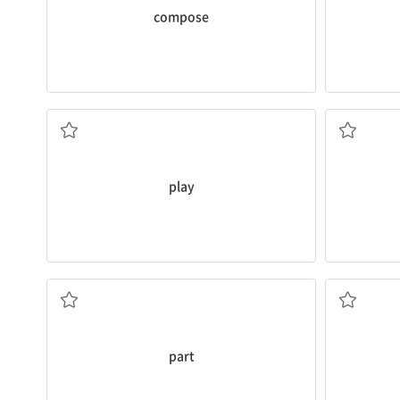
compose
(악기, 음악을) 연주하다
play
일부, 부분
part