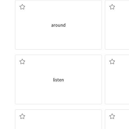
around
~을 듣다
listen
작곡하다