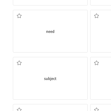
~을 필요로 하다
need
과목
subject
인기 있는