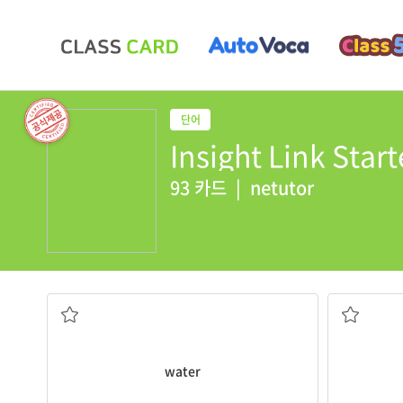
Insight Link Start
93 카드
|
netutor
물
water