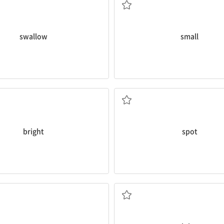
swallow
small
(색깔이) 밝은
점, 반점
bright
spot
달콤한, 단
즙[물기]이 많은