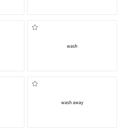
씻다
wash
(물이) ~을 쓸어 가다
wash away
분