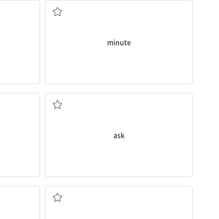
minute
~을 부탁하다
ask
음악가