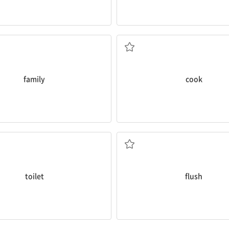
가족
요리하다
family
cook
변기; 화장실
(변기의) 물을 내림
toilet
flush
샤워(하기)
매, 모든