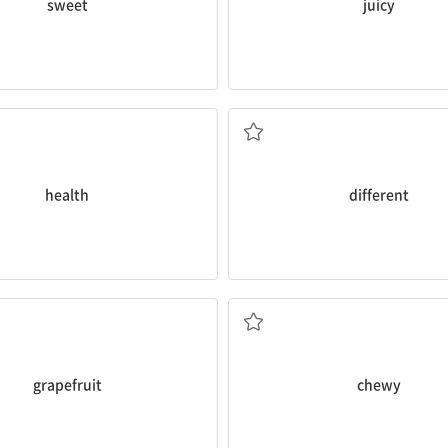
sweet
juicy
건강
다른
health
different
자몽
꼭꼭 씹어 먹어야 하는, 쫄
grapefruit
chewy