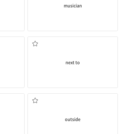
musician
~바로 옆에
next to
겉에; 밖에
outside