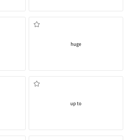
막대한, 거대한
huge
~까지
up to
밤