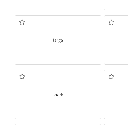
큰
large
상어
shark
보통, 대개