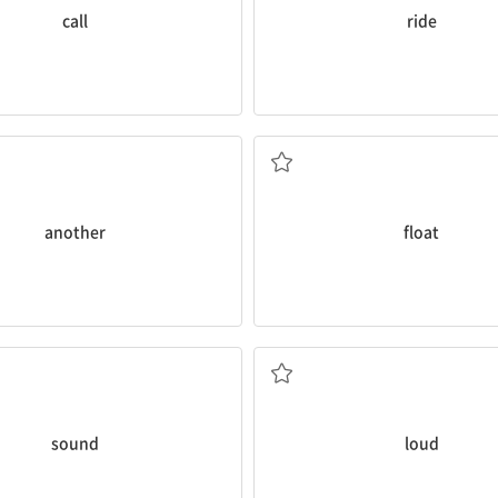
call
ride
또 하나(의)
(물 위에) 떠[흘러]가다
another
float
소리, 음, 음향
(소리가) 큰
sound
loud