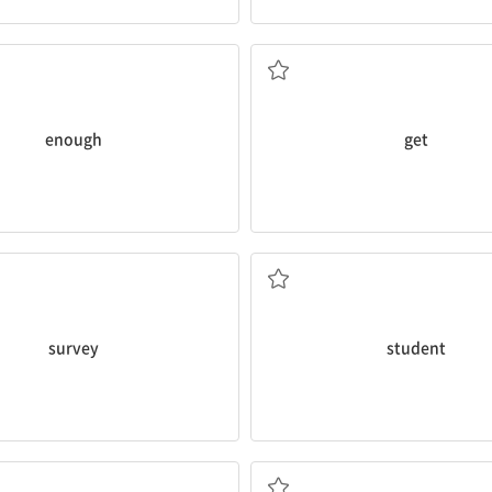
충분한
~을 얻다
enough
get
(설문) 조사
학생
survey
student
선택하다, 고르다
매우 좋아하는