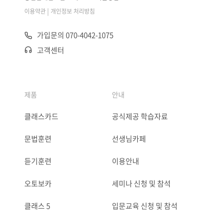
|
이용약관
개인정보 처리방침
가입문의 070-4042-1075
고객센터
제품
안내
클래스카드
공식제공 학습자료
문법훈련
선생님카페
듣기훈련
이용안내
오토보카
세미나 신청 및 참석
클래스 5
입문교육 신청 및 참석