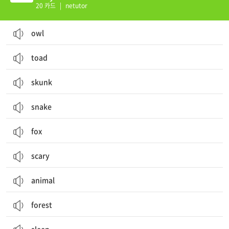
20 카드
|
netutor
owl
toad
skunk
snake
fox
scary
animal
forest