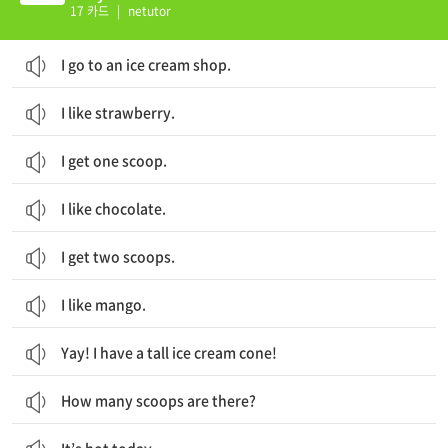
17 카드
|
netutor
I go to an ice cream shop.
I like strawberry.
I get one scoop.
I like chocolate.
I get two scoops.
I like mango.
Yay! I have a tall ice cream cone!
How many scoops are there?