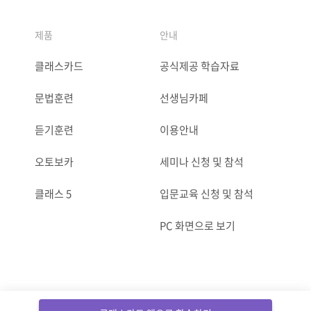
제품
안내
클래스카드
공식제공 학습자료
문법훈련
선생님카페
듣기훈련
이용안내
오토보카
세미나 신청 및 참석
클래스 5
입문교육 신청 및 참석
PC 화면으로 보기
ⓒCLASSCARD. All Rights reserved.