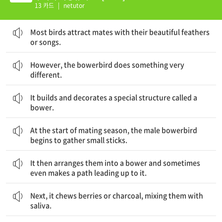
13 카드
|
netutor
대부분의 새들은 그것들의 아름다운 깃털이나 노래로 짝의 마음을 끈다.
Most birds attract mates with their beautiful feathers
or songs.
하지만, 바우어새는 아주 색다른 것을 한다.
However, the bowerbird does something very
different.
그것은 바우어라고 불리는 특별한 구조물을 짓고 장식한다.
It builds and decorates a special structure called a
bower.
짝짓기 철의 시작에, 수컷 바우어새는 작은 나뭇가지들을 모으기 시작한다.
At the start of mating season, the male bowerbird
begins to gather small sticks.
그러고 나서 그것은 그것들을 배열하여 바우어로 만들고 심지어 때때로 그것으로 이어지는 길을 만든다.
It then arranges them into a bower and sometimes
even makes a path leading up to it.
다음으로, 그것은 딸기류 열매나 숯을 침과 섞으면서 씹는다.
Next, it chews berries or charcoal, mixing them with
saliva.
그러고 나서, 이 혼합물은 바우어의 벽을 위한 페인트로 사용된다.