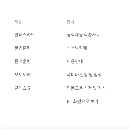
제품
안내
클래스카드
공식제공 학습자료
문법훈련
선생님카페
듣기훈련
이용안내
오토보카
세미나 신청 및 참석
클래스 5
입문교육 신청 및 참석
PC 화면으로 보기