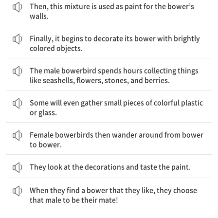
Then, this mixture is used as paint for the bower’s
walls.
마지막으로, 그것은 밝은 빛깔의 물건들로 그것의 바우어를 장식하기 시작한다.
Finally, it begins to decorate its bower with brightly
colored objects.
수컷 바우어새는 조개껍데기와 꽃, 돌멩이, 딸기류 열매들과 같은 것들을 모으는 데 오랜 시간을 보낸다.
The male bowerbird spends hours collecting things
like seashells, flowers, stones, and berries.
몇몇은 심지어 형형색색의 플라스틱이나 유리의 작은 조각들을 모으기도 할 것이다.
Some will even gather small pieces of colorful plastic
or glass.
그러고 나서 암컷 바우어새들은 바우어에서 바우어로 이리저리 돌아다닌다.
Female bowerbirds then wander around from bower
to bower.
They look at the decorations and taste the paint.
그것들이 자신이 좋아하는 바우어를 발견하면, 그것들은 그 수컷을 그것들의 짝으로 선택한다!
When they find a bower that they like, they choose
that male to be their mate!