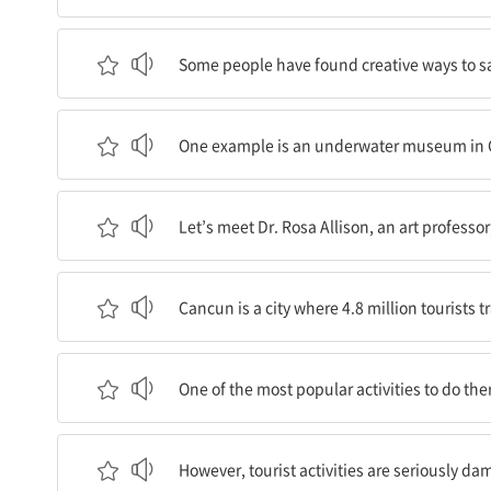
몇몇 사람들은 지구를 구할 수 있는 창의적인 방법
Some people have found creative ways to sa
한 예로 멕시코 칸쿤에는 수중 박물관이 있다.
One example is an underwater museum in 
미술학 교수인 로사 앨리슨 박사를 만나서 이 특별
Let’s meet Dr. Rosa Allison, an art profess
칸쿤은 매년 480만 명의 관광객들이 여행하는 도
Cancun is a city where 4.8 million tourists tr
그곳에서 할 수 있는 가장 인기 있는 활동 중 하나
One of the most popular activities to do ther
하지만, 관광객들의 활동들이 칸쿤 근처의 바다 일
However, tourist activities are seriously d