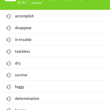
50 카드
|
netutor
accomplish
disappear
in trouble
tasteless
dry
survive
foggy
determination