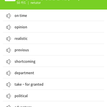
50 카드
|
netutor
on time
opinion
realistic
previous
shortcoming
department
take ~ for granted
political