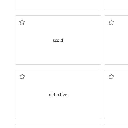
야단치다
scold
형사, 수사관
detective
설립하다