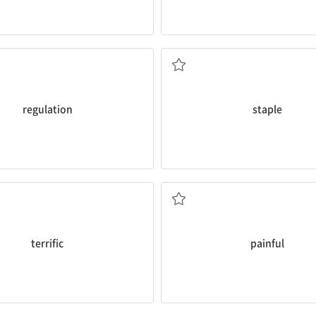
규정
주된
regulation
staple
아주 좋은, 멋진
고통스러운
terrific
painful
~을 수행하다
특별히