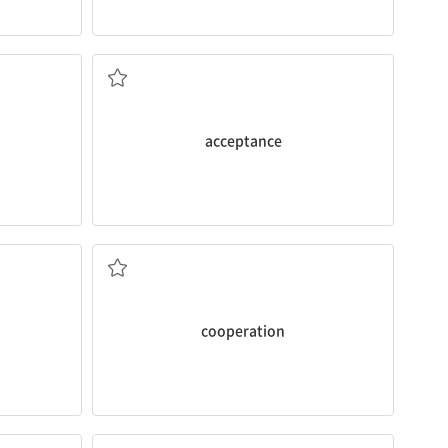
수락, 허락
acceptance
협동, 협력
cooperation
자서전