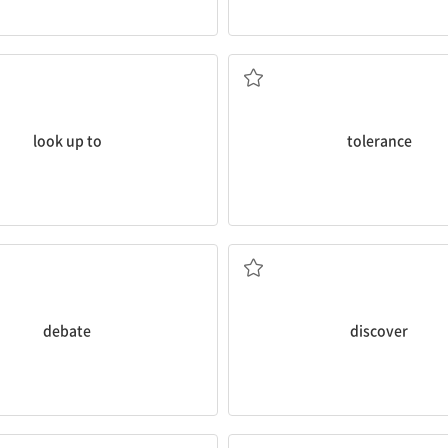
~을 존경하다
용인, 관용
look up to
tolerance
토론
발견하다
debate
discover
사임하다
뇌물