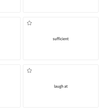
충분한
sufficient
~을 비웃다, 놀리다
laugh at
1분기