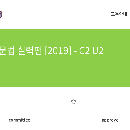
교육안내
 실력편 [2019] - C2 U2
위원회
허락하다
committee
approve