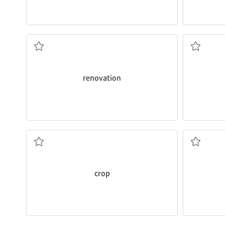
보수, 수리
renovation
작물
crop
문제를 제기하다