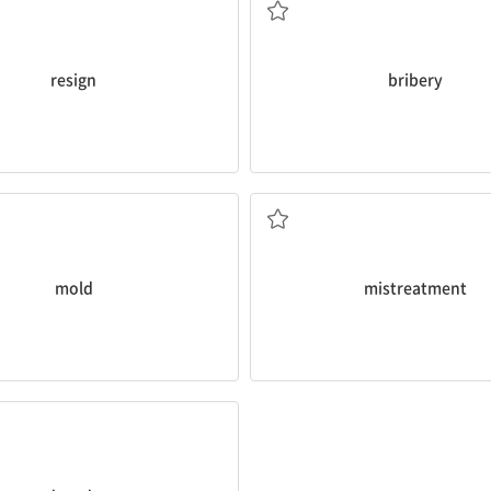
resign
bribery
곰팡이
학대
mold
mistreatment
해독하다