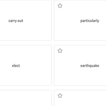
carry out
particularly
선출하다
지진
elect
earthquake
시위자
거절하다, 거부하다