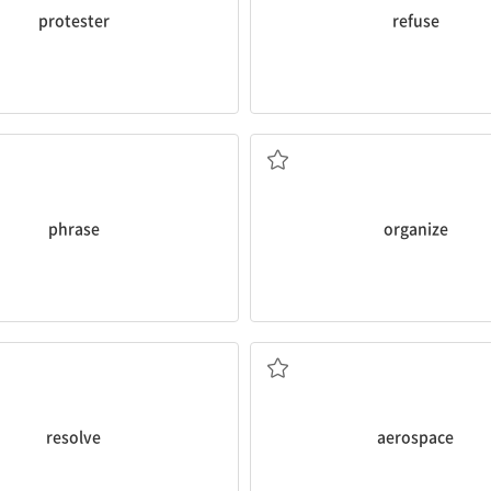
protester
refuse
구, 구절
준비[조직]하다
phrase
organize
해결하다
항공 우주
resolve
aerospace