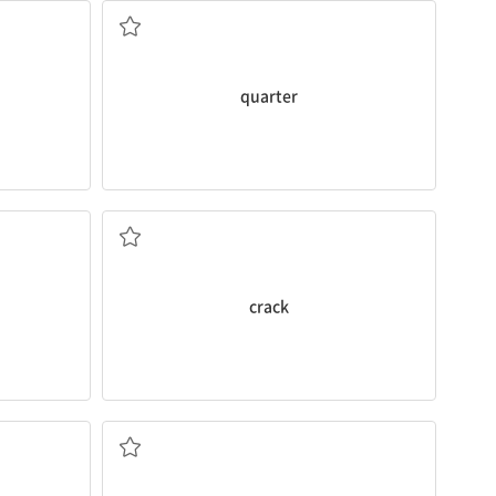
quarter
(갈라진) 금, 균열
crack
환경적인