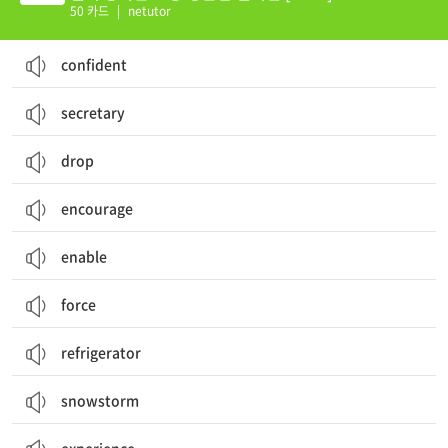
50 카드
|
netutor
confident
secretary
drop
encourage
enable
force
refrigerator
snowstorm