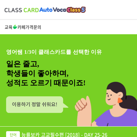
교육
카페
가격
문의
영어쌤 1/3이 클래스카드를 선택한 이유
일은 줄고,
학생들이 좋아하며,
성적도 오르기 때문이죠!
능률보카 고교필수편 [2018] - DAY 25-26