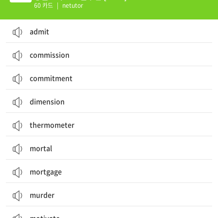
60 카드
|
netutor
admit
commission
commitment
dimension
thermometer
mortal
mortgage
murder