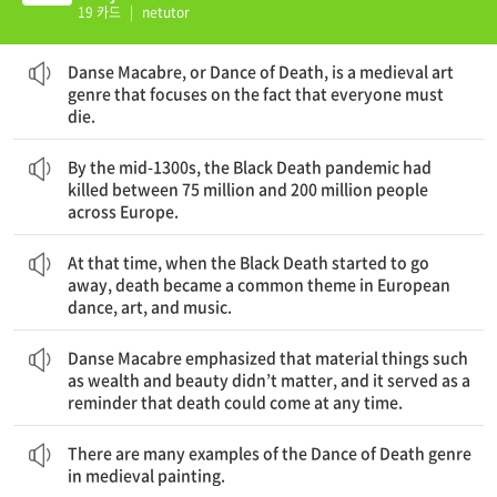
19 카드
|
netutor
“당스 마카브르” 또는 죽음의 무도는 모든 사람이 죽어야 한다는 사실에 초점을 맞춘 중세 예술 장르이다.
Danse Macabre, or Dance of Death, is a medieval art
genre that focuses on the fact that everyone must
die.
1300년대 중반까지 유행성 흑사병이 유럽 전역에서 7천 500만에서 2억 명 사이의 사람들을 죽였다.
By the mid-1300s, the Black Death pandemic had
killed between 75 million and 200 million people
across Europe.
그 당시에, 흑사병이 사라지기 시작했고, 죽음이 유럽의 무용, 미술, 음악에서 흔한 주제가 되었다.
At that time, when the Black Death started to go
away, death became a common theme in European
dance, art, and music.
“당스 마카브르”는 부귀함과 아름다움 같은 물질적인 것들이 중요하지 않음을 강조했고, 죽음이 언제든 올 수 있음을 상기시키는 것의 역할을 했다.
Danse Macabre emphasized that material things such
as wealth and beauty didn’t matter, and it served as a
reminder that death could come at any time.
중세 회화에는 죽음의 무도 장르의 많은 예가 있다.
There are many examples of the Dance of Death genre
in medieval painting.