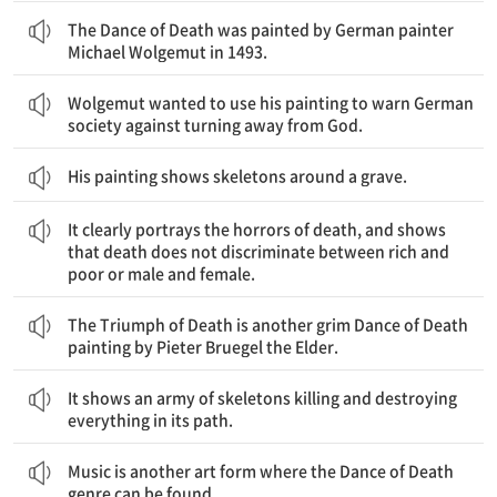
<The Dance of Death, 죽음의 무도>는 1493년에 독일 화가 미하엘 볼게무트에 의해 그려졌다.
The Dance of Death was painted by German painter
Michael Wolgemut in 1493.
볼게무트는 그의 그림을 이용해서 독일 사회에 신을 외면하지 말라고 경고하기를 원했다.
Wolgemut wanted to use his painting to warn German
society against turning away from God.
His painting shows skeletons around a grave.
그것은 죽음의 공포를 명확히 묘사하고, 죽음이 부자와 가난한 자 또는 남자와 여자 간에 차별을 두지 않음을 보여준다.
It clearly portrays the horrors of death, and shows
that death does not discriminate between rich and
poor or male and female.
<The Triumph of Death, 죽음의 승리>는 피터 브뤼겔 디 엘더가 그린 또 다른 암울한 죽음의 무도 그림이다.
The Triumph of Death is another grim Dance of Death
painting by Pieter Bruegel the Elder.
그것은 지나는 길의 모든 것을 죽이고 파괴하는 해골 군대를 보여준다.
It shows an army of skeletons killing and destroying
everything in its path.
음악은 죽음의 무도 장르가 발견될 수 있는 또 다른 예술 형태이다.
Music is another art form where the Dance of Death
genre can be found.