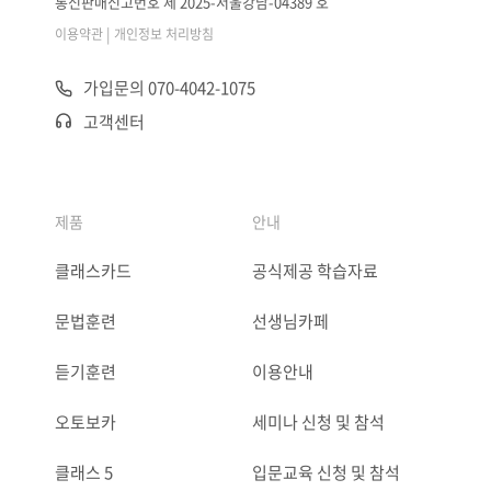
통신판매신고번호 제 2025-서울강남-04389 호
|
이용약관
개인정보 처리방침
가입문의 070-4042-1075
고객센터
제품
안내
클래스카드
공식제공 학습자료
문법훈련
선생님카페
듣기훈련
이용안내
오토보카
세미나 신청 및 참석
클래스 5
입문교육 신청 및 참석