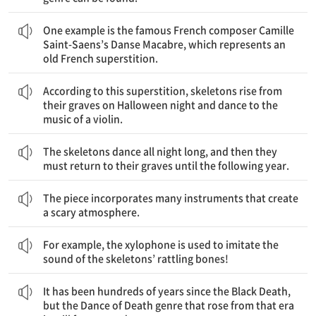
한 가지 예는 유명한 프랑스 작곡가 카미유 생상스의 <Danse Macabre, 죽음의 무도>로, 오래된 프랑스 미신을 표현한다.
One example is the famous French composer Camille
Saint-Saens’s Danse Macabre, which represents an
old French superstition.
이 미신에 의하면, 해골들이 할로윈 밤에 무덤에서 다시 살아나 바이올린 음악에 맞춰 춤을 춘다.
According to this superstition, skeletons rise from
their graves on Halloween night and dance to the
music of a violin.
해골들은 밤새도록 춤을 추고 나서, 다음 해까지 무덤으로 돌아가야 한다.
The skeletons dance all night long, and then they
must return to their graves until the following year.
그 작품은 무서운 분위기를 만들어내는 많은 악기들을 포함한다.
The piece incorporates many instruments that create
a scary atmosphere.
예를 들어, 해골들의 덜거덕거리는 뼈의 소리를 모방하기 위해 실로폰이 사용된다.
For example, the xylophone is used to imitate the
sound of the skeletons’ rattling bones!
흑사병 이후로 수백 년이 되었지만, 그 시기에 일어난 죽음의 무도 장르는 오늘날까지 여전히 유명하다. .
It has been hundreds of years since the Black Death,
but the Dance of Death genre that rose from that era