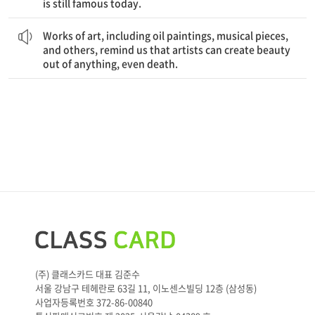
is still famous today.
유화를 포함한 미술품, 음악 작품 등은 우리에게 예술가들은 무엇에서든, 심지어 죽음에서도 아름다움을 창조할 수 있음을 상기시킨다
Works of art, including oil paintings, musical pieces,
and others, remind us that artists can create beauty
out of anything, even death.
(주) 클래스카드 대표 김준수
서울 강남구 테헤란로 63길 11, 이노센스빌딩 12층 (삼성동)
사업자등록번호 372-86-00840