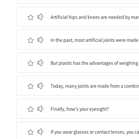
인공 엉덩이와 무릎은 많은 노인들이 계속 걸을 수 
Artificial hips and knees are needed by man
과거에는, 대부분의 인공관절이 금속으로 만들어
In the past, most artificial joints were made
하지만 플라스틱은 더 가볍고 어떤 형태로든 쉽게 
But plastic has the advantages of weighing
오늘날, 많은 관절은 금속과 플라스틱 부품의 조합
Today, many joints are made from a combina
마지막으로, 당신의 시력은 어떠한가?
Finally, how’s your eyesight?
안경이나 콘택트렌즈를 낀다면, 당신에게 좋은 시력
If you wear glasses or contact lenses, you c