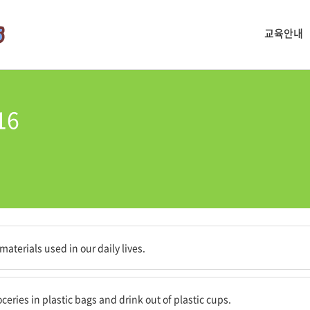
교육안내
16
공원료다.
materials used in our daily lives.
로 장본 것을 운반하고, 플라스틱 컵으로 마신다.
oceries in plastic bags and drink out of plastic cups.