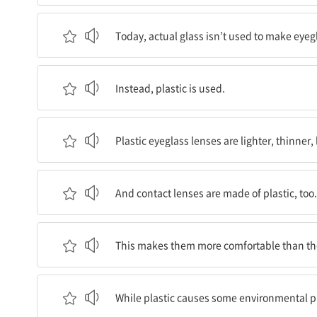
현재는 안경렌즈 제작에 진짜 유리는 더이상 사용
Today, actual glass isn’t used to make eye
그 대신, 플라스틱이 사용된다.
Instead, plastic is used.
플라스틱 안경은 더 가볍고, 더 얇고, 부서질 가능성
Plastic eyeglass lenses are lighter, thinner, 
그리고 콘택트렌즈 역시 플라스틱에서 만들어졌다
And contact lenses are made of plastic, too.
이는 유리로 만들어진 안경들보다 더욱 편안하다.
This makes them more comfortable than tho
플라스틱은 몇몇 환경 문제를 유발하지만, 우리에게
While plastic causes some environmental pr