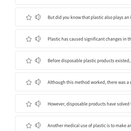
하지만 플라스틱이 의료업계에서도 중요한 역할을 
But did you know that plastic also plays an
플라스틱은 감염의 위험을 줄임으로써 의료업계에 
Plastic has caused significant changes in th
일회용 플라스틱 제품이 존재하기 전에 병원들은 
Before disposable plastic products existed, 
이 방식은 효과가 있었지만, 도구들이 제대로 소독
Although this method worked, there was a da
하지만, 일회용 제품은 이 문제를 해결했다.
However, disposable products have solved 
플라스틱의 또 다른 의학적 용도는 인공관절을 제
Another medical use of plastic is to make arti