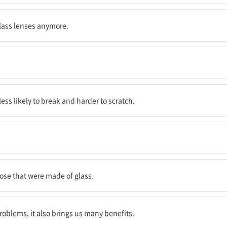
되지 않는다.
glass lenses anymore.
은 더 낮고, 흠집을 내기는 더 어렵다.
less likely to break and harder to scratch.
.
se that were made of glass.
 많은 혜택을 주기도 한다.
oblems, it also brings us many benefits.