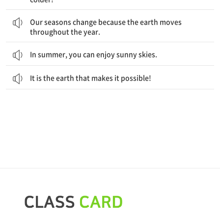
우리의 계절은 지구가 1년 내내 움직이기 때문에 변합니다.
Our seasons change because the earth moves
throughout the year.
In summer, you can enjoy sunny skies.
It is the earth that makes it possible!