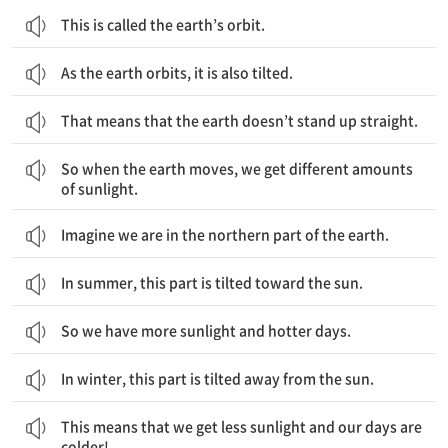
This is called the earth’s orbit.
As the earth orbits, it is also tilted.
That means that the earth doesn’t stand up straight.
그래서 지구가 움직일 때, 우리는 각기 다른 양의 햇빛을 받습니다.
So when the earth moves, we get different amounts
of sunlight.
Imagine we are in the northern part of the earth.
In summer, this part is tilted toward the sun.
So we have more sunlight and hotter days.
In winter, this part is tilted away from the sun.
이것은 우리가 적은 햇빛을 받고 우리의 날들이 더 춥다는 것을 의미합니다.
This means that we get less sunlight and our days are
colder!