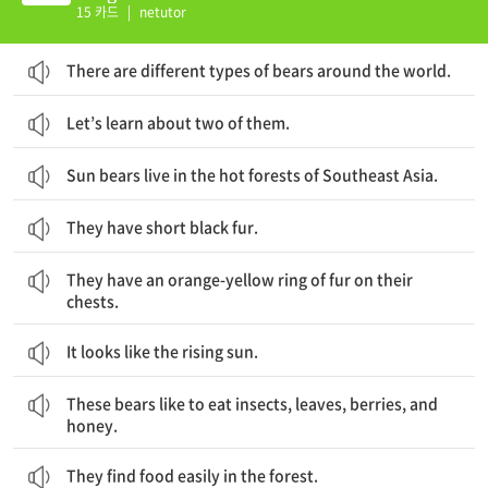
15 카드
|
netutor
There are different types of bears around the world.
Let’s learn about two of them.
Sun bears live in the hot forests of Southeast Asia.
They have short black fur.
그것들은 가슴에 황색의 고리 모양의 털을 가지고 있습니다.
They have an orange-yellow ring of fur on their
chests.
It looks like the rising sun.
이 곰들은 곤충, 잎, 과실류와 꿀을 먹는 것을 좋아합니다.
These bears like to eat insects, leaves, berries, and
honey.
They find food easily in the forest.