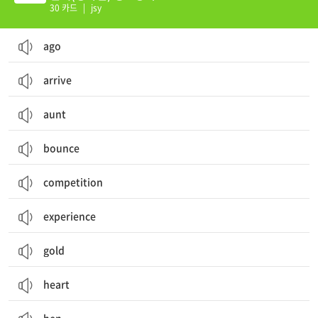
r Heart
30 카드
|
jsy
ago
arrive
aunt
bounce
competition
experience
gold
heart