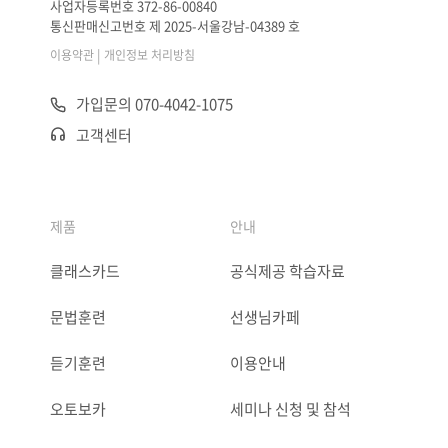
사업자등록번호 372-86-00840
통신판매신고번호 제 2025-서울강남-04389 호
|
이용약관
개인정보 처리방침
가입문의 070-4042-1075
고객센터
제품
안내
클래스카드
공식제공 학습자료
문법훈련
선생님카페
듣기훈련
이용안내
오토보카
세미나 신청 및 참석