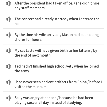
After the president had taken office, / she didn’t hire
any staff members.
그 콘서트는 이미 시작했었다 / 내가 홀에 들어갔을 때
The concert had already started / when I entered the
hall.
그의 부인이 도착할 때쯤 / Mason은 몇 시간 동안 집안일을 해 오고 있었다
By the time his wife arrived, / Mason had been doing
chores for hours.
내 고양이 Latte는 새끼고양이들을 출산했을 것이다 / 다음 달 말쯤에는
My cat Latte will have given birth to her kittens / by
the end of next month.
Ted는 아직 고등학교를 마치지 않았었다 / 그가 입대했을 때
Ted hadn’t finished high school yet / when he joined
the army.
나는 중국 고대 유물을 전혀 본 적이 없었다 / 내가 그 박물관을 방문하기 전에는
I had never seen ancient artifacts from China / before I
visited the museum.
Sally는 아들에게 화가 났다 / 그가 하루 종일 축구를 하고 있었기 때문에 / 공부하는 대신에
Sally was angry at her son / because he had been
playing soccer all day instead of studying.