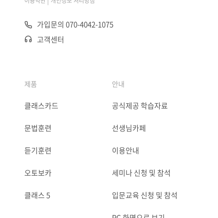
|
이용약관
개인정보 처리방침
가입문의 070-4042-1075
고객센터
제품
안내
클래스카드
공식제공 학습자료
문법훈련
선생님카페
듣기훈련
이용안내
오토보카
세미나 신청 및 참석
클래스 5
입문교육 신청 및 참석
PC 화면으로 보기