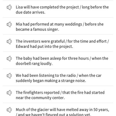
Lisa는 그 프로젝트를 완료했을 것이다 / 마감일이 오기 훨씬 전에
Lisa will have completed the project / long before the
due date arrives.
Mia는 많은 결혼식에서 공연했었다 / 그녀가 유명한 가수가 되기 전에
Mia had performed at many weddings / before she
became a famous singer.
그 발명가들은 감사했다 / 시간과 노력에 / Edward가 그 프로젝트에 들인
The inventors were grateful / for the time and effort /
Edward had put into the project.
그 아기는 세 시간 동안 잠들어 있었다 / 초인종이 시끄럽게 울렸을 때
The baby had been asleep for three hours / when the
doorbell rang loudly.
우리는 라디오를 듣고 있던 중이었다 / 자동차가 갑자기 이상한 소리를 내기 시작했을 때
We had been listening to the radio / when the car
suddenly began making a strange noise.
소방관들은 보고했다 / 그 화재가 지역 문화 회관 근처에서 시작됐다고
The firefighters reported / that the fire had started
near the community center.
빙하의 많은 부분이 50년 뒤면 녹아 없어졌을 것이다 / 그리고 우리는 아직 해결책을 알아내지 못했다
Much of the glacier will have melted away in 50 years,
/ and we haven’t figured out a solution yet.