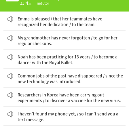
21 카드
|
netutor
Emma는 기쁘다 / 그녀의 팀 동료들이 그녀의 헌신을 인정해서 / 팀에 대한
Emma is pleased / that her teammates have
recognized her dedication / to the team.
우리 할머니는 결코 잊어버리시지 않는다 / 정기 검진 받으러 가는 것을
My grandmother has never forgotten / to go for her
regular checkups.
Noah는 13년 동안 연습해 오고 있다 / 로열 발레단의 무용수가 되기 위해
Noah has been practicing for 13 years / to become a
dancer with the Royal Ballet.
과거의 흔한 직업들이 사라졌다 / 새로운 기술이 도입되었기 때문에
Common jobs of the past have disappeared / since the
new technology was introduced.
한국의 연구원들이 실험을 수행하고 있다 / 신종 바이러스에 대한 백신을 발견하기 위해
Researchers in Korea have been carrying out
experiments / to discover a vaccine for the new virus.
나는 아직 내 전화기를 찾지 못했다 / 그래서 나는 너에게 문자 메시지를 보낼 수 없다
I haven’t found my phone yet, / so I can’t send you a
text message.
회장이 취임한 이후로 / 그녀는 직원을 뽑지 않았다