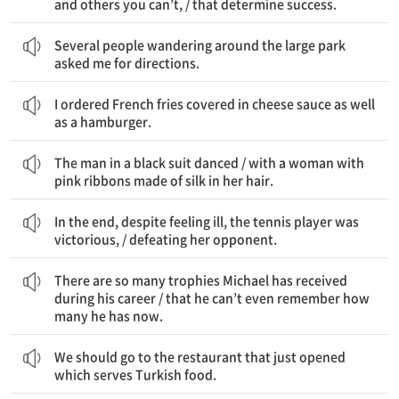
and others you can’t, / that determine success.
넓은 공원을 돌아다니는 몇몇 사람들이 내게 방향을 물었다.
Several people wandering around the large park
asked me for directions.
나는 햄버거뿐만 아니라 치즈 소스로 덮인 프렌치프라이도 주문했다.
I ordered French fries covered in cheese sauce as well
as a hamburger.
검은 정장을 입은 그 남자는 춤을 췄다 / 비단으로 된 분홍색 리본을 머리에 한 여자와
The man in a black suit danced / with a woman with
pink ribbons made of silk in her hair.
결국, 아팠음에도 불구하고 그 테니스 선수는 승리했다 / 그녀의 상대를 물리치며
In the end, despite feeling ill, the tennis player was
victorious, / defeating her opponent.
활동하는 동안 Michael이 받아 온 트로피가 너무 많아서 / 그는 그가 현재 얼마나 많이 가지고 있는지 기억할 수조차 없다
There are so many trophies Michael has received
during his career / that he can’t even remember how
many he has now.
우리는 막 문을 연 터키 음식을 파는 음식점에 가야 한다.
We should go to the restaurant that just opened
which serves Turkish food.
며칠 동안 아팠지만, James는 그의 프로젝트를 완료하기 위해 직장에 정말 갔다 / 그러나 모두가 그것을 마음에 들어 했던 것은 아니었다