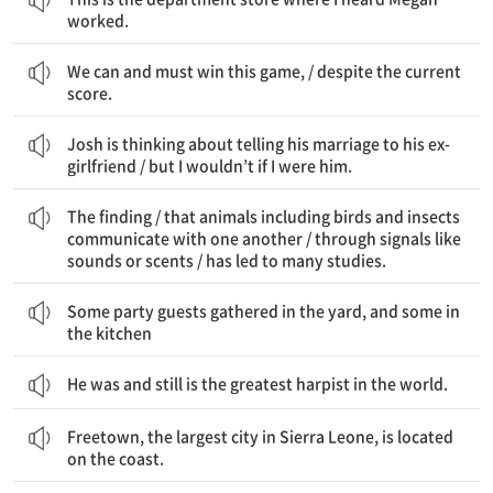
worked.
우리는 이 게임을 이길 수 있고 이겨야만 한다 / 현재의 점수에도 불구하고
We can and must win this game, / despite the current
score.
Josh는 전 여자친구에게 그의 결혼을 말하는 것에 대해 생각 중이다 / 하지만 내가 그라면 나는 그러지 않을 것이다
Josh is thinking about telling his marriage to his ex-
girlfriend / but I wouldn’t if I were him.
그 결과가 / 새와 곤충을 포함한 동물들이 서로 의사소통한다는 / 소리나 냄새 같은 신호를 통해 / 많은 연구로 이어졌다
The finding / that animals including birds and insects
communicate with one another / through signals like
sounds or scents / has led to many studies.
어떤 파티 손님들은 마당에 모였고, 몇몇은 부엌에 모였다.
Some party guests gathered in the yard, and some in
the kitchen
He was and still is the greatest harpist in the world.
시에라리온의 가장 큰 도시인 Freetown은 해안에 위치해 있다.
Freetown, the largest city in Sierra Leone, is located
on the coast.
대부분의 취업 지원자들은 그들의 업무 경력에 대해 전적으로 정직하지는 않았다 / 그리고 거의 없는 사람이 그 일에 열정적인 관심이 있었다