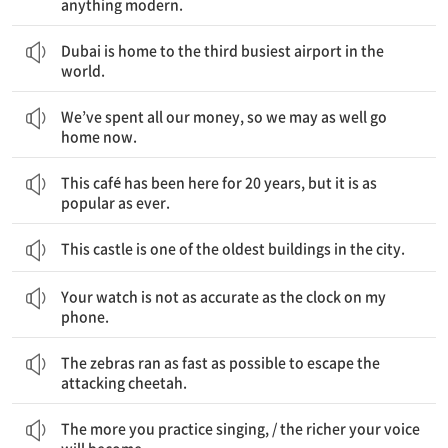
anything modern.
두바이는 세계에서 세 번째로 가장 붐비는 공항의 근거지이다.
Dubai is home to the third busiest airport in the
world.
우리는 모든 돈을 다 써서 지금 집에 가는 편이 낫다.
We’ve spent all our money, so we may as well go
home now.
이 카페는 이 자리에서 20년 동안 있었지만 항상 인기 있다.
This café has been here for 20 years, but it is as
popular as ever.
This castle is one of the oldest buildings in the city.
네 시계는 내 휴대폰의 시계만큼 정확하지는 않다.
Your watch is not as accurate as the clock on my
phone.
얼룩말들은 공격하는 치타로부터 달아나기 위해 가능한 한 빨리 달렸다.
The zebras ran as fast as possible to escape the
attacking cheetah.
네가 노래하는 것을 많이 연습하면 할수록 / 너의 목소리는 더 풍부해질 것이다
The more you practice singing, / the richer your voice