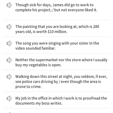
Though sick for days, James did go to work to
complete his project, / but not everyone liked it.
네가 보고 있는 그 그림은 280년 됐는데, 1000만 달러의 가치가 있다.
The painting that you are looking at, which is 280
years old, is worth $10 million.
그 동영상에서 네가 네 여자 형제와 부르고 있던 노래가 익숙하게 들렸다.
The song you were singing with your sister in the
video sounded familiar.
슈퍼마켓도 내가 주로 채소를 사는 가게도 문이 열려 있지 않다.
Neither the supermarket nor the store where I usually
buy my vegetables is open.
밤에 이 거리를 걸어가는 동안 당신은 경찰차가 다니고 있는 것을, 설사 있다고 해도, 좀처럼 보지 못한다 / 비록 그 지역이 범죄가 일어나기 쉽더라도
Walking down this street at night, you seldom, if ever,
see police cars driving by / even though the area is
prone to crime.
내가 일하는 사무실에서의 내 일은 내 상사가 쓴 문서를 교정하는 것이다.
My job in the office in which I work is to proofread the
documents my boss writes.
고들이 더 많은 횟수로 보여진다
자신들의 상태를 업데이트하기 위해 / 그 이용자들과 관련된 광
소셜 미디어 이용자들이 그들의 계정에 자주 접속하면 할수록 /