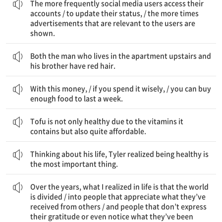
The more frequently social media users access their
accounts / to update their status, / the more times
advertisements that are relevant to the users are
shown.
아파트 위층에 사는 남자와 그의 남자 형제 둘 다 빨간 머리를 가졌다.
Both the man who lives in the apartment upstairs and
his brother have red hair.
이 돈으로 / 만약 네가 그것을 현명하게 사용한다면 / 너는 일주일을 지낼 수 있는 충분한 음식을 살 수 있다
With this money, / if you spend it wisely, / you can buy
enough food to last a week.
두부는 그것이 함유하고 있는 비타민 때문에 건강에 좋을 뿐만 아니라 꽤 살 만한 가격이다.
Tofu is not only healthy due to the vitamins it
contains but also quite affordable.
그의 삶에 대해 생각하면서 Tyler는 건강한 것이 가장 중요한 것이라는 점을 깨달았다.
Thinking about his life, Tyler realized being healthy is
the most important thing.
아 온 것을 알아채지 못하는 사람들로
들의 고마움을 표현하지 않거나 심지어 지금까지 그들이 도움 받
이 다른 사람들로부터 받은 것을 감사하는 사람들로 / 그리고 그
수년 간, 내가 삶에서 깨달은 것은 세상은 나뉜다는 것이다 / 그들
Over the years, what I realized in life is that the world
is divided / into people that appreciate what they’ve
received from others / and people that don’t express
their gratitude or even notice what they’ve been