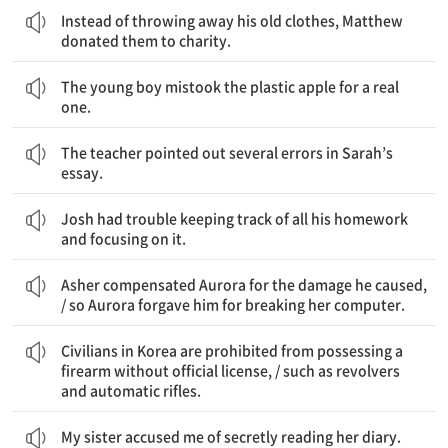
Instead of throwing away his old clothes, Matthew
donated them to charity.
그 어린 남자아이는 플라스틱 사과를 진짜 사과로 혼동하였다.
The young boy mistook the plastic apple for a real
one.
그 선생님은 Sarah의 과제물에서 몇 가지 오류를 지적했다.
The teacher pointed out several errors in Sarah’s
essay.
Josh는 숙제에 대해 계속 알고 그것에 집중하는 데 어려움을 겪었다.
Josh had trouble keeping track of all his homework
and focusing on it.
Asher가 Aurora에게 그가 일으킨 피해를 보상했다 / 그래서 Aurora는 그가 그녀의 컴퓨터를 고장 낸 것에 대해 용서했다
Asher compensated Aurora for the damage he caused,
/ so Aurora forgave him for breaking her computer.
한국의 시민들은 공인 허가 없이 총기를 소유하는 것이 금지된다 / 회전식 권총이나 자동 소총과 같은
Civilians in Korea are prohibited from possessing a
firearm without official license, / such as revolvers
and automatic rifles.
My sister accused me of secretly reading her diary.