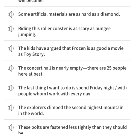
will become.
Some artificial materials are as hard as a diamond.
이 롤러코스터를 타는 것은 번지 점프를 하는 것만큼 무섭다.
Riding this roller coaster is as scary as bungee
jumping.
그 아이들은 ‘겨울왕국’이 ‘토이 스토리’만큼 좋은 영화라고 주장했다.
The kids have argued that Frozen is as good a movie
as Toy Story.
콘서트홀이 거의 비었다. 기껏해야 이곳에 25명의 사람들이 있다.
The concert hall is nearly empty—there are 25 people
here at best.
내가 가장 하고 싶지 않는 것은 금요일 밤을 보내는 것이다 / 내가 매일 함께 일하는 사람들과
The last thing I want to do is spend Friday night / with
people whom I work with every day.
그 탐험가들은 세계에서 두 번째로 가장 높은 산에 올랐다.
The explorers climbed the second highest mountain
in the world.
이 볼트들은 그래야 하는 것보다 덜 단단히 고정되어 있다.
These bolts are fastened less tightly than they should
be.