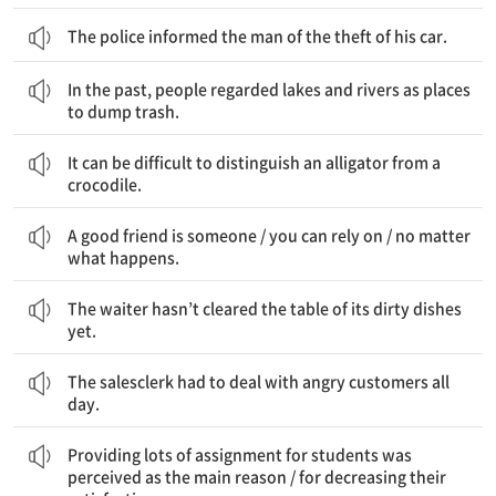
The police informed the man of the theft of his car.
과거에는, 사람들이 호수와 강들을 쓰레기를 버리는 장소로 여겼다.
In the past, people regarded lakes and rivers as places
to dump trash.
앨리게이터를 크로커다일과 구별하는 것은 어려울 수 있다.
It can be difficult to distinguish an alligator from a
crocodile.
좋은 친구는 누군가이다 / 네가 의지할 수 있는 / 무슨 일이 일어나더라도
A good friend is someone / you can rely on / no matter
what happens.
종업원은 그 테이블에서 지저분한 접시들을 아직 치우지 않았다.
The waiter hasn’t cleared the table of its dirty dishes
yet.
그 판매원은 하루 종일 화난 고객들을 상대해야 했다.
The salesclerk had to deal with angry customers all
day.
학생들에게 많은 과제를 부과하는 것은 주 요인으로 인식되었다 / 그들의 만족감을 감소시키는
Providing lots of assignment for students was
perceived as the main reason / for decreasing their