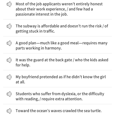
Most of the job applicants weren’t entirely honest
about their work experience, / and few had a
passionate interest in the job.
지하철은 가격이 알맞고 위험을 무릅쓰지 않는다 / 교통체증에 갇힐
The subway is affordable and doesn’t run the risk / of
getting stuck in traffic.
훌륭한 계획은 훌륭한 식사와 매우 같은데, 호흡이 맞는 여러 부분들을 필요로 한다.
A good plan—much like a good meal—requires many
parts working in harmony.
바로 후문의 경비원이었다 / 그 아이들이 도움을 요청한 사람은
It was the guard at the back gate / who the kids asked
for help.
내 남자친구는 마치 그가 그 여자를 전혀 모르는 척했다.
My boyfriend pretended as if he didn’t know the girl
at all.
난독증, 즉 읽는 데 어려움을 겪는 학생들은 / 추가적인 관심이 필요하다
Students who suffer from dyslexia, or the difficulty
with reading, / require extra attention.
Toward the ocean’s waves crawled the sea turtle.