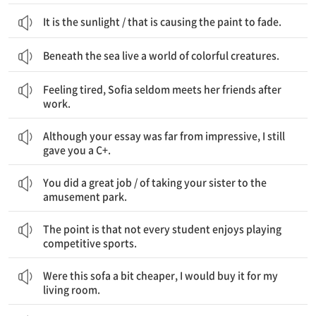
It is the sunlight / that is causing the paint to fade.
Beneath the sea live a world of colorful creatures.
피곤하다고 느껴서, Sofia는 업무 후에 좀처럼 친구들을 만나지 않는다.
Feeling tired, Sofia seldom meets her friends after
work.
너의 과제물은 결코 인상적이지 않았지만 나는 그래도 너에게 C+를 주었다.
Although your essay was far from impressive, I still
gave you a C+.
너는 굉장한 일을 했다 / 네 여동생을 놀이공원에 데려가는
You did a great job / of taking your sister to the
amusement park.
중요한 것은 모든 학생이 경쟁적인 스포츠를 하는 것을 즐기지는 않는다는 것이다.
The point is that not every student enjoys playing
competitive sports.
이 소파가 좀 더 싸다면, 나는 우리 거실을 위해 그것을 살 텐데.
Were this sofa a bit cheaper, I would buy it for my
living room.
빛이 너무 밝아서 / 그 남자는 자신의 눈을 가려야 했다