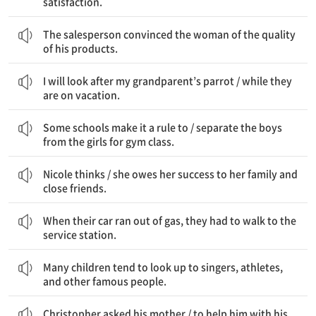
satisfaction.
그 판매원은 그 여성에게 그의 제품들의 품질을 확신시켰다.
The salesperson convinced the woman of the quality
of his products.
나는 우리 조부모의 앵무새를 돌볼 것이다 / 그들이 휴가 간 동안
I will look after my grandparent’s parrot / while they
are on vacation.
몇몇 학교는 규칙으로 한다 / 체육 수업에 남자아이들을 여자아이들과 분리하는 것을
Some schools make it a rule to / separate the boys
from the girls for gym class.
Nicole은 생각한다 / 그녀의 성공이 가족과 가까운 친구들 덕분이라고
Nicole thinks / she owes her success to her family and
close friends.
그들의 차에 기름이 다 떨어지자, 그들은 주유소까지 걸어야 했다.
When their car ran out of gas, they had to walk to the
service station.
많은 아이가 가수, 운동선수, 그리고 다른 유명한 사람들을 존경하는 경향이 있다.
Many children tend to look up to singers, athletes,
and other famous people.
Christopher는 그의 어머니에게 요청했다 / 그의 숙제를 도와달라고
Christopher asked his mother / to help him with his