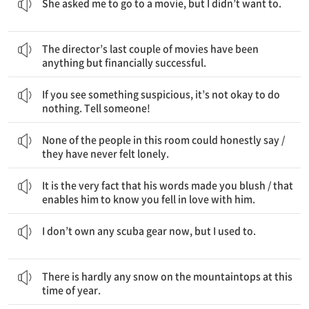
She asked me to go to a movie, but I didn’t want to.
그 감독의 최근 몇 편의 영화는 결코 재정적으로 성공적이지 않았다.
The director’s last couple of movies have been
anything but financially successful.
네가 무언가 의심스러운 것을 본다면, 아무것도 하지 않는 것은 괜찮지 않다. 누군가에게 말해라!
If you see something suspicious, it’s not okay to do
nothing. Tell someone!
이 방에 있는 사람들 중 아무도 솔직하게 말할 수 없을 것이다 / 그들이 결코 외롭다고 느껴본 적이 없다고
None of the people in this room could honestly say /
they have never felt lonely.
그의 말이 너를 얼굴이 붉어지게 만들었다는 바로 그 사실이다 / 그가 네가 그와 사랑에 빠졌다는 것을 알 수 있게 하는 것은
It is the very fact that his words made you blush / that
enables him to know you fell in love with him.
나는 지금은 어떤 스쿠버 다이빙 장비도 갖고 있지 않지만, 그랬었다
I don’t own any scuba gear now, but I used to.
연중 이맘때는 산꼭대기에 거의 눈이 없다.
There is hardly any snow on the mountaintops at this
time of year.