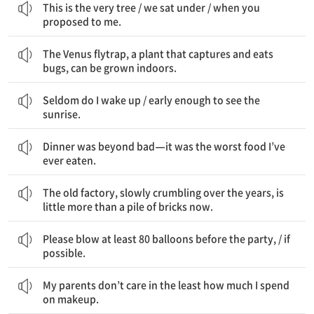
This is the very tree / we sat under / when you
proposed to me.
벌레들을 잡아 먹는 식물인 파리지옥풀은 실내에서 길러질 수 있다.
The Venus flytrap, a plant that captures and eats
bugs, can be grown indoors.
나는 좀처럼 일어나지 않는다 / 일출을 보기에 충분히 일찍
Seldom do I wake up / early enough to see the
sunrise.
저녁 식사는 형편없는 것을 넘어섰다. 그것은 내가 지금까지 먹어 본 최악의 음식이었다.
Dinner was beyond bad—it was the worst food I’ve
ever eaten.
그 오래된 공장은 수년 간 천천히 무너지고 있는데, 이제 벽돌 더미에 지나지 않는다.
The old factory, slowly crumbling over the years, is
little more than a pile of bricks now.
파티 전에 적어도 80개의 풍선을 불어 줘 / 가능하다면
Please blow at least 80 balloons before the party, / if
possible.
우리 부모님은 내가 화장에 얼마를 쓰는지 전혀 신경 쓰지 않으신다.
My parents don’t care in the least how much I spend
on makeup.