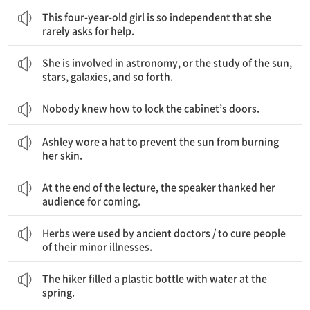
이 네 살 여자아이는 매우 독립적이어서 도움을 요청하지 않는다.
This four-year-old girl is so independent that she
rarely asks for help.
그녀는 천문학, 즉 태양, 별, 은하계 등등의 학문에 종사한다.
She is involved in astronomy, or the study of the sun,
stars, galaxies, and so forth.
Nobody knew how to lock the cabinet’s doors.
Ashley는 태양이 그녀의 피부를 태우지 못하게 하기 위해 모자를 썼다.
Ashley wore a hat to prevent the sun from burning
her skin.
강의 마지막에, 그 강연자는 그녀의 청중에게 온 것에 대해 감사했다.
At the end of the lecture, the speaker thanked her
audience for coming.
허브는 고대 의사들에 의해 사용되었다 / 사람들의 잔병들을 치료하기 위해
Herbs were used by ancient doctors / to cure people
of their minor illnesses.
그 도보 여행자는 플라스틱 병을 샘에 있는 물로 채웠다.
The hiker filled a plastic bottle with water at the
spring.
그의 낡은 옷을 버리는 대신에, Matthew는 그것들을 자선단체에 기부했다.