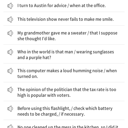
I turn to Austin for advice / when at the office.
This television show never fails to make me smile.
우리 할머니는 나에게 스웨터를 주셨다 / 내가 추측하기로 그녀가 내가 좋아할 거라 생각한
My grandmother gave me a sweater / that I suppose
she thought I’d like.
저 남자는 도대체 누구인가 / 선글라스와 자주색 모자를 쓴
Who in the world is that man / wearing sunglasses
and a purple hat?
이 컴퓨터는 큰 웅웅 소리가 난다 / 켜지면
This computer makes a loud humming noise / when
turned on.
세율이 너무 높다는 그 정치인의 견해는 유권자들에게 인기가 있다.
The opinion of the politician that the tax rate is too
high is popular with voters.
이 손전등을 사용하기 전에 / 어떤 배터리가 충전되어야 하는지 확인해라 / 필요하다면
Before using this flashlight, / check which battery
needs to be charged, / if necessary.
아무도 부엌의 지저분한 것을 치우지 않아서 내가 그것을 직접 했다.
No one cleaned up the mess in the kitchen, so I did it