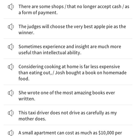
There are some shops / that no longer accept cash / as
a form of payment.
심판들은 승자로 단연코 가장 좋은 사과 파이를 고를 것이다.
The judges will choose the very best apple pie as the
winner.
때로 경험과 통찰력이 지적 능력보다 훨씬 더 유용하다.
Sometimes experience and insight are much more
useful than intellectual ability.
집에서 요리하는 것이 외식하는 것보다 훨씬 덜 비싸다는 것을 고려해서 / Josh는 집에서 만든 음식에 관한 책을 샀다
Considering cooking at home is far less expensive
than eating out, / Josh bought a book on homemade
food.
그녀는 지금까지 쓰인 가장 놀라운 책들 중 하나를 썼다.
She wrote one of the most amazing books ever
written.
이 택시 운전사는 우리 엄마가 그러시는 것만큼 조심스럽게 운전하지는 않는다.
This taxi driver does not drive as carefully as my
mother does.
뉴욕에서 작은 아파트가 한 달에 10,000 달러나 할 수 있다.
A small apartment can cost as much as $10,000 per