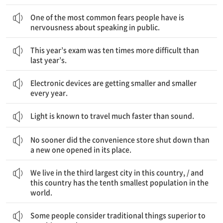
사람들이 가지는 가장 흔한 공포 중 하나는 대중 앞에서 말하는 것에 대한 초조함이다.
One of the most common fears people have is
nervousness about speaking in public.
올해의 시험은 작년의 시험보다 열 배 더 어려웠다.
This year’s exam was ten times more difficult than
last year’s.
전자 기기들이 매년 점점 더 작아지고 있다.
Electronic devices are getting smaller and smaller
every year.
Light is known to travel much faster than sound.
그 편의점이 문을 닫자마자 그 자리에 새로운 편의점이 문을 열었다.
No sooner did the convenience store shut down than
a new one opened in its place.
우리는 이 나라에서 세 번째로 가장 큰 도시에 산다 / 그리고 이 나라에는 세계에서 열 번째로 가장 적은 인구수가 있다
We live in the third largest city in this country, / and
this country has the tenth smallest population in the
world.
몇몇 사람들은 전통적인 것이 어떤 현대의 것보다 우수하다고 여긴다.
Some people consider traditional things superior to