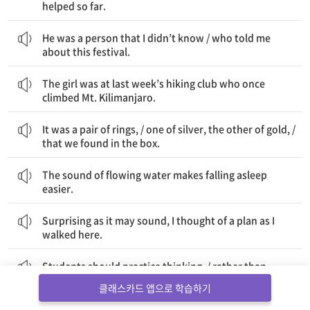
helped so far.
그는 내가 모르는 사람이었다 / 나에게 이 축제에 대해 말해준
He was a person that I didn’t know / who told me
about this festival.
한때 킬리만자로 산을 등반한 그 여자아이가 지난주 하이킹 클럽에 있었다.
The girl was at last week’s hiking club who once
climbed Mt. Kilimanjaro.
바로 한 쌍의 반지였다 / 하나는 은이고, 다른 하나는 금인 / 우리가 상자에서 발견한 것은
It was a pair of rings, / one of silver, the other of gold, /
that we found in the box.
흐르는 물 소리는 잠드는 것을 더 쉽게 해 준다.
The sound of flowing water makes falling asleep
easier.
놀랍게 들릴지 모르지만, 나는 이곳을 걸으면서 한 가지 계획을 생각했다.
Surprising as it may sound, I thought of a plan as I
walked here.
학생들은 생각하는 것을 연습해야 한다 / 정보를 암기하는 것보다는
Students should practice thinking, / rather than
memorizing information.
클래스카드 앱으로 학습하기
불고기, 즉 양념이 된 구운 고기는 / 맛있는 한국 음식이다