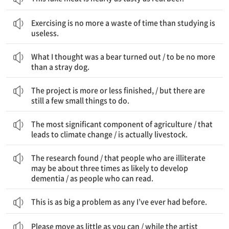
운동하는 것이 시간 낭비가 아닌 것은 공부하는 것이 소용없는 일이 아닌 것과 같다.
Exercising is no more a waste of time than studying is
useless.
내가 생각하기에 곰이었던 것은 판명 났다 / 겨우 길 잃은 개로
What I thought was a bear turned out / to be no more
than a stray dog.
그 프로젝트는 거의 끝났다 / 그러나 여전히 몇 가지 소소한 할 일들이 있다
The project is more or less finished, / but there are
still a few small things to do.
가장 중요한 농업의 요소는 / 기후 변화로 이어지는 / 사실상 가축이다
The most significant component of agriculture / that
leads to climate change / is actually livestock.
그 연구는 발견했다 / 글을 모르는 사람들이 치매에 걸릴 가능성이 약 세 배 높을 수 있다는 것을 / 읽을 줄 아는 사람들보다
The research found / that people who are illiterate
may be about three times as likely to develop
dementia / as people who can read.
This is as big a problem as any I’ve ever had before.
가능한 한 조금 움직이세요 / 그 화가가 당신의 초상화를 그리는 동안
Please move as little as you can / while the artist