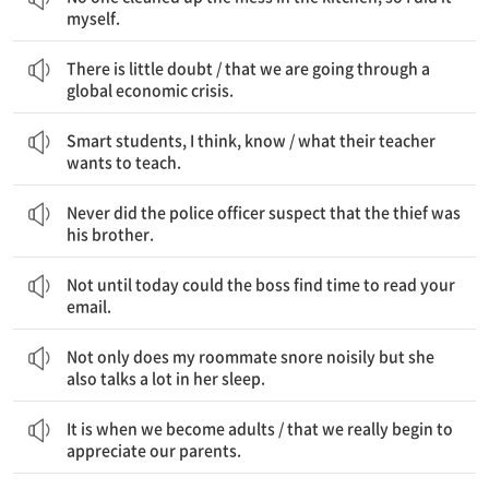
myself.
의심(의 여지)은 거의 없다 / 우리가 세계 경제 위기를 겪고 있다는
There is little doubt / that we are going through a
global economic crisis.
내 생각에 영리한 학생들은 안다 / 그들의 선생님이 무엇을 가르치고 싶어 하는지를
Smart students, I think, know / what their teacher
wants to teach.
그 경찰관은 그 도둑이 그의 형이라고 절대 의심하지 않았다.
Never did the police officer suspect that the thief was
his brother.
오늘이 되어서야 사장은 네 이메일을 읽을 시간을 낼 수 있었다.
Not until today could the boss find time to read your
email.
내 룸메이트는 시끄럽게 코를 골 뿐만 아니라, 자면서 말을 많이 한다.
Not only does my roommate snore noisily but she
also talks a lot in her sleep.
바로 우리가 어른이 되었을 때이다 / 우리가 정말로 부모님에게 감사하기 시작하는 것은
It is when we become adults / that we really begin to
appreciate our parents.
이것은 바로 그 나무이다 / 우리가 아래 앉았던 / 네가 나에게 청혼했을 때