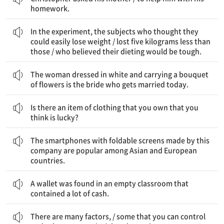
homework.
실험에서, 그들이 쉽게 살을 뺄 수 있을 것이라고 생각한 실험 대상자들은 / 사람들보다 5kg 적게 뺐다 / 그들의 다이어트가 힘들 것이라고 믿은
In the experiment, the subjects who thought they
could easily lose weight / lost five kilograms less than
those / who believed their dieting would be tough.
흰색 옷을 입고 한 다발의 꽃을 들고 있는 그 여자는 오늘 결혼하는 신부이다.
The woman dressed in white and carrying a bouquet
of flowers is the bride who gets married today.
당신이 갖고 있고 당신이 생각하기에 행운을 가져다 주는 옷 한 벌이 있나요?
Is there an item of clothing that you own that you
think is lucky?
이 회사에서 만들어진 접을 수 있는 화면이 있는 스마트폰이 아시아와 유럽 국가들에서 인기가 있다.
The smartphones with foldable screens made by this
company are popular among Asian and European
countries.
많은 현금이 들어있던 지갑이 빈 교실에서 발견되었다.
A wallet was found in an empty classroom that
contained a lot of cash.
많은 요인이 있다 / 당신이 통제할 수 있는 것들과 당신이 통제할 수 없는 다른 것들 / 성공을 결정하는
There are many factors, / some that you can control