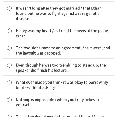
바로 그들이 결혼하고 나서 오래 지나지 않았을 때였다 / Ethan이 그가 희귀한 유전병에 맞서 싸울 운명이라는 것을 알게 된 것은
It wasn’t long after they got married / that Ethan
found out he was to fight against a rare genetic
disease.
내 마음이 무거웠다 / 그 비행기 사고 뉴스를 읽으면서
Heavy was my heart / as I read the news of the plane
crash.
양측이 합의를 봤다 / 그리고 말하자면 그 소송이 취하되었다
The two sides came to an agreement, / as it were, and
the lawsuit was dropped.
비록 서 있기에 너무 떨렸지만, 그 강연자는 그의 강의를 정말 끝마쳤다.
Even though he was too trembling to stand up, the
speaker did finish his lecture.
도대체 무엇이 내 장화를 물어보지 않고 빌려도 괜찮다고 네가 생각하게 했니?
What ever made you think it was okay to borrow my
boots without asking?
아무것도 불가능하지 않다 / 네가 네 자신을 진실로 믿는다면
Nothing is impossible / when you truly believe in
yourself.
이곳은 내가 듣기로 Megan이 일한 그 백화점이다.
This is the department store where I heard Megan