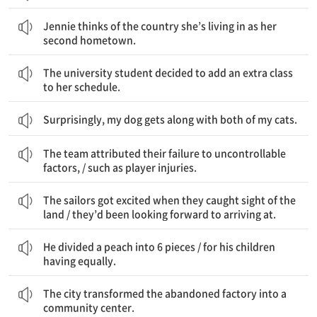
Jennie는 그녀가 살고 있는 나라를 그녀의 두 번째 고향이라고 생각한다.
Jennie thinks of the country she’s living in as her
second hometown.
그 대학생은 추가 수업을 그녀의 일정에 넣기로 결정했다.
The university student decided to add an extra class
to her schedule.
Surprisingly, my dog gets along with both of my cats.
그 팀은 그들의 실패를 통제할 수 없는 요인들의 탓으로 돌렸다 / 선수 부상과 같은
The team attributed their failure to uncontrollable
factors, / such as player injuries.
선원들은 육지를 보았을 때 흥분했다 / 그들이 도착하길 고대해 오고 있던
The sailors got excited when they caught sight of the
land / they’d been looking forward to arriving at.
그는 복숭아를 6개의 조각으로 나눴다 / 그의 아이들이 똑같이 먹도록 하기 위해
He divided a peach into 6 pieces / for his children
having equally.
그 도시는 버려진 공장을 시민회관으로 변형시켰다.
The city transformed the abandoned factory into a
community center.