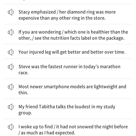
Stacy는 강조했다 / 그녀의 다이아몬드 반지가 그 가게에서 다른 어떤 반지보다도 더 비쌌다고
Stacy emphasized / her diamond ring was more
expensive than any other ring in the store.
만약 네가 궁금하다면 / 어느 것이 다른 것보다 더 건강에 좋은지 / 포장에 있는 영양 성분표를 보아라
If you are wondering / which one is healthier than the
other, / see the nutrition facts label on the package.
Your injured leg will get better and better over time.
Steve는 오늘 마라톤 경기에서 가장 빠른 주자였다.
Steve was the fastest runner in today’s marathon
race.
대부분의 더 새로 나온 스마트폰 모델들은 가볍고 얇다.
Most newer smartphone models are lightweight and
thin.
내 친구 Tabitha가 우리 스터디 모임에서 가장 크게 말한다.
My friend Tabitha talks the loudest in my study
group.
나는 깨어나서 발견했다 / 지난밤에 눈이 많이 오지는 않았다는 것을 / 내가 예상했던 것만큼
I woke up to find / it had not snowed the night before
/ as much as I had expected.