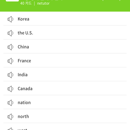
40 카드
|
netutor
Korea
the U.S.
China
France
India
Canada
nation
north