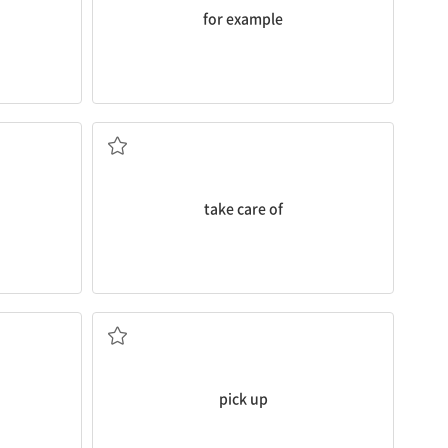
for example
을 걸다
돌보다
take care of
집다[줍다], 차에 태우다, (정보 등을) 얻다
pick up