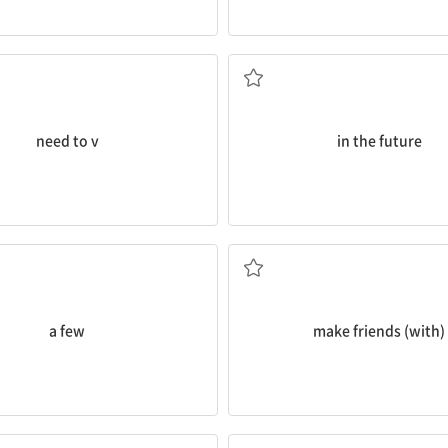
...할 필요가 있다
미래에, 앞으로
need to v
in the future
조금(의), 소수[몇몇](의)
(...와) 사귀다[친구가 되
a few
make friends (with)
...할 수 있다
...에 대해 전해 듣다, ...의 소식[