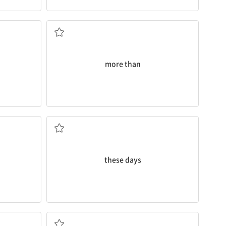
다
...보다 많은[... 이상]
more than
]
요즘
these days
...하는 것을 멈추다