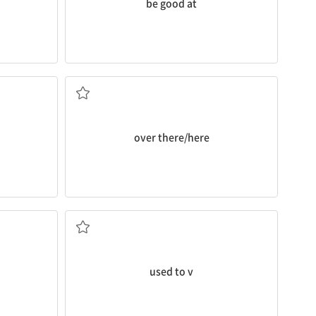
be good at
다
저기/여기에, 저쪽/이쪽에
over there/here
내
(과거에) ...하곤 했다[이었다]
used to v