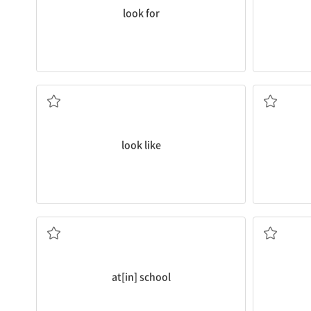
look for
...처럼 보이다, ...인[일] 것 같다
look like
학교에(서)
at[in] school