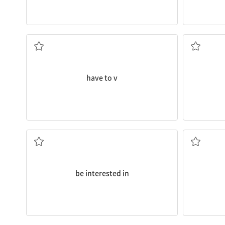
...해야 한다, ...하지 않으면 안 된다
.
have to v
...에 관심[흥미]이 있다
.
be interested in
...하는 것을 즐기다