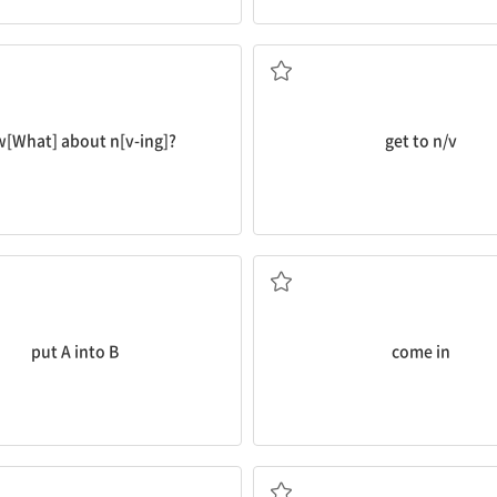
...은 어때?
...에 도착하다/...하게 되
[What] about n[v-ing]?
get to n/v
에 넣다, A를 B로 옮기다[번역하다]
(안으로) 들어가다[오다
put A into B
come in
...의 대부분
...와 다르다