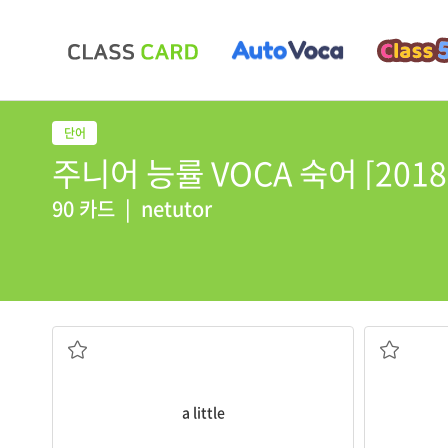
주니어 능률 VOCA 숙어 [2018] -
90 카드
|
netutor
조금(의), 소량(의)
a little