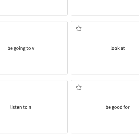
..할 예정이다, ...할 것 같다
보다, 바라보다
be going to v
look at
..에 귀를 기울이다, 경청하다
...에 유익하다, ...에 적합
listen to n
be good for
...에 관해 말[이야기]하다
...하고 싶다