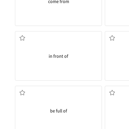
come from
...의 앞에
in front of
...로 가득 차다
be full of