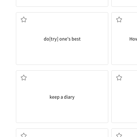
최선을 다하다
do[try] one's best
How
(습관적으로) 일기를 쓰다
A를 B 안
keep a diary
A에게 ...해달라고 부탁[요청]하다