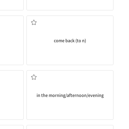
(...로) 돌아오다
come back (to n)
다]
아침/오후/저녁에
in the morning/afternoon/evening
소문]을 듣다
A에게 B에 대해 감사하다