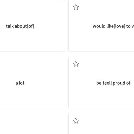
talk about[of]
would like[love] to v
 (비교급 앞에서) 훨씬, 많은 것
...을 자랑스럽게 여기다
a lot
be[feel] proud of
...하러 가다
물론