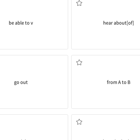
be able to v
hear about[of]
밖으로 나가다, 외출하다
A에서[부터] B까지
go out
from A to B
밤에
계속 ...하다, 줄곧 ...하