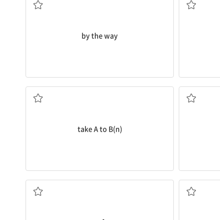
by the way
A를 B로 가져가다[데려가다]
take A to B(n)
다, ...에서 생기다
...의 출신이다, ...에서 (나)오다, ...에서 유래하