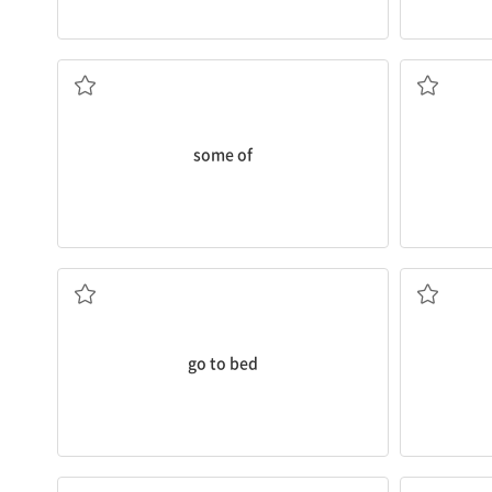
...의 일부
some of
잠자리에 들다
go to bed
그런데