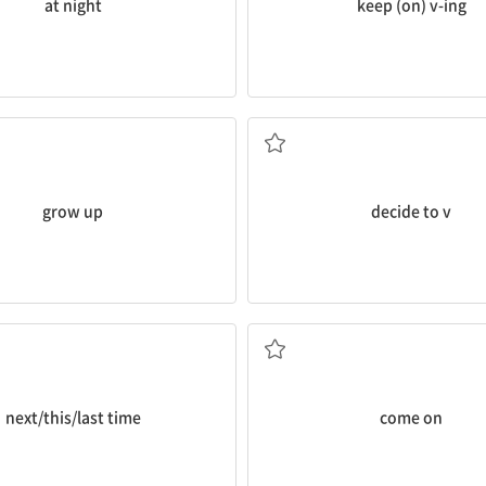
at night
keep (on) v-ing
어른이 되다, 성장하다
...하기로 결심[결정]하
grow up
decide to v
다음번/이번/지난번에
자, 빨리, 제발, 기운을 
next/this/last time
come on