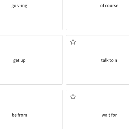
go v-ing
of course
일어나다
...와 이야기하다, ...에게 말
get up
talk to n
... 출신이다
기다리다
be from
wait for