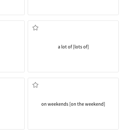
많은
a lot of [lots of]
하다
주말에
on weekends [on the weekend]
서로