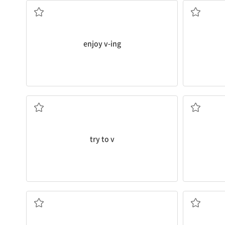
enjoy v-ing
...하려고 노력하다
매우,
try to v
찾다