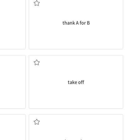
thank A for B
(옷 따위를) 벗다, 이륙하다
take off
다
...에 능숙하다, 잘하다