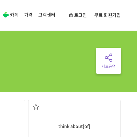
카페
가격
고객센터
로그인
무료 회원가입
세트공유
...에 대해 생각하다, 숙고하다
think about[of]