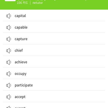
0)
106 카드
|
netutor
capital
capable
capture
chief
achieve
occupy
participate
accept