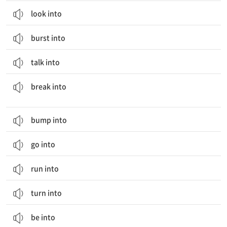
look into
burst into
talk into
(집, 점포에) 침입하다; 갑자기 ...하기 시작하다; (대화 등에) 말참견하다
break into
bump into
go into
run into
turn into
be into