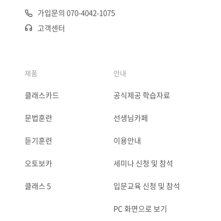
가입문의 070-4042-1075
고객센터
제품
안내
클래스카드
공식제공 학습자료
문법훈련
선생님카페
듣기훈련
이용안내
오토보카
세미나 신청 및 참석
클래스 5
입문교육 신청 및 참석
PC 화면으로 보기