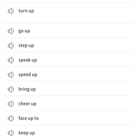
(라디오, 텔레비전 등의) 소리를 크게 하다; (조명, 난방 등을) 밝게[세게] 하다
turn up
go up
step up
speak up
speed up
bring up
cheer up
face up to
keep up