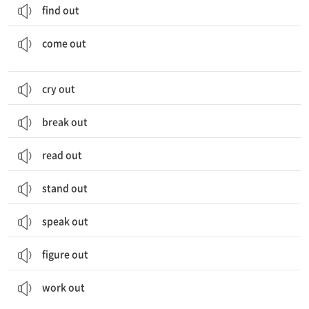
find out
(책이) 출판되다; (상품이) 시장에 나오다; (뉴스가) 퍼지다, 알려지다; (결과가) ...이 되다
come out
cry out
break out
read out
stand out
speak out
figure out
(일이) 잘 되다; 결국 ...하게 되다; (해결책 등을) 모색해내다; 계산하다
work out