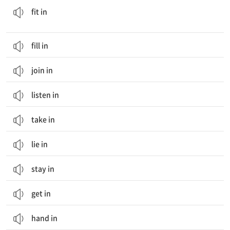
fit in
fill in
join in
listen in
take in
lie in
stay in
get in
hand in