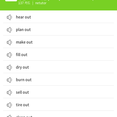
0)
137 카드
|
netutor
hear out
plan out
make out
fill out
dry out
burn out
sell out
tire out