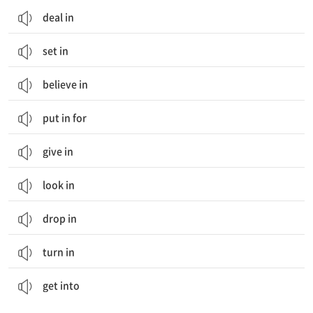
deal in
set in
believe in
put in for
give in
look in
drop in
turn in
...에 들어가다; (학교 등의) 입학 허가를 받다; ...에 연루되다; (옷 등을) 입다, 신다
get into