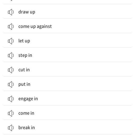
draw up
come up against
let up
step in
cut in
put in
engage in
come in
break in
(일 등을) 할 시간을 내다, (...에게) 시간을 내주다; (그룹의) 구성원들과 잘 어울리다