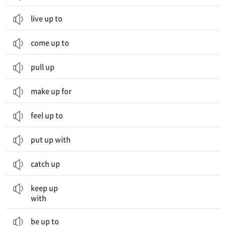
live up to
come up to
pull up
make up for
feel up to
put up with
catch up
(사람,시류 등에) 뒤떨어지지 않게 따라가다
keep up
with
be up to