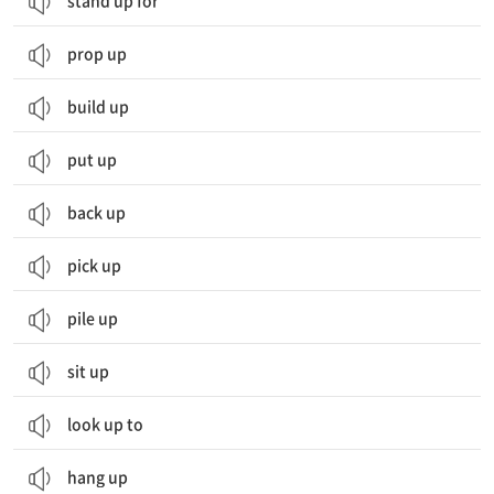
stand up for
prop up
build up
put up
back up
pick up
pile up
sit up
look up to
hang up