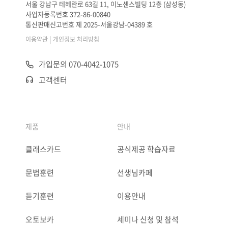
서울 강남구 테헤란로 63길 11, 이노센스빌딩 12층 (삼성동)
사업자등록번호 372-86-00840
통신판매신고번호 제 2025-서울강남-04389 호
|
이용약관
개인정보 처리방침
가입문의 070-4042-1075
고객센터
제품
안내
클래스카드
공식제공 학습자료
문법훈련
선생님카페
듣기훈련
이용안내
오토보카
세미나 신청 및 참석