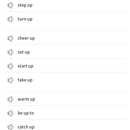
step up
(라디오, 텔레비전 등의) 소리를 크게 하다; (조명, 난방 등을) 밝게[세게] 하다
turn up
cheer up
set up
start up
(새로운 활동을) 시작하다; (이야기 따위를) 다시 시작하다; (시간, 장소 따위를) 차지하다
take up
warm up
be up to
catch up