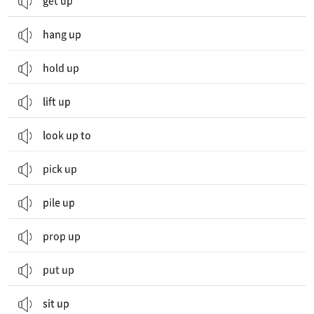
get up
hang up
hold up
lift up
look up to
pick up
pile up
prop up
put up
sit up