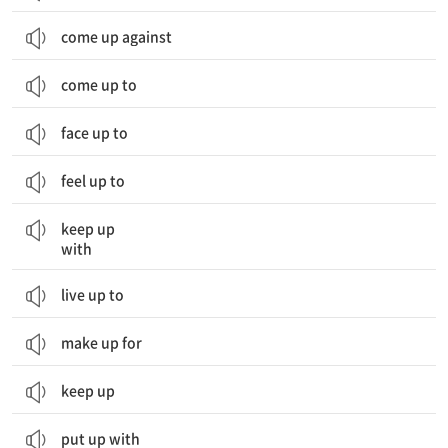
come up against
come up to
face up to
feel up to
(사람,시류 등에) 뒤떨어지지 않게 따라가다
keep up
with
live up to
make up for
keep up
put up with