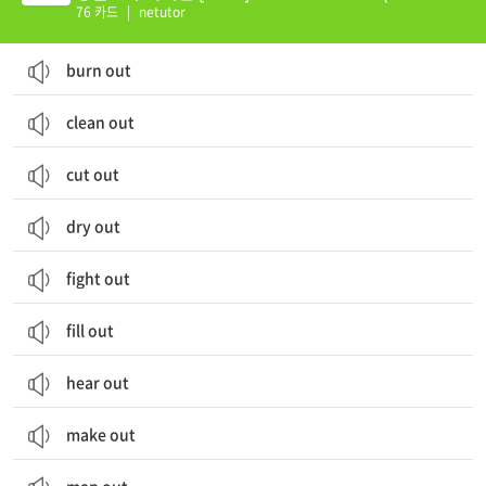
0)
76 카드
|
netutor
burn out
clean out
cut out
dry out
fight out
fill out
hear out
make out