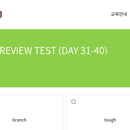
교육안내
VIEW TEST (DAY 31-40)
가지; 지사, 분점; 갈라지다
곤란한; 튼튼한; 질긴
branch
tough