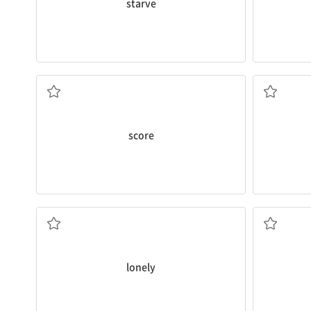
starve
득점(하다); 점수; 채점하다
줄
score
고독한, 외로운
lonely