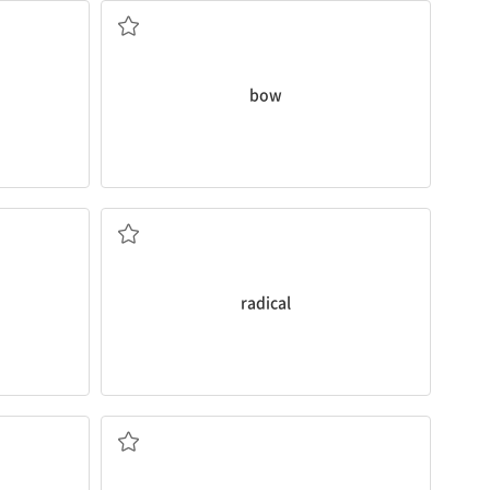
bow
근본적인; 급진적인; 급진주의자
radical
관습; 습관; 관세