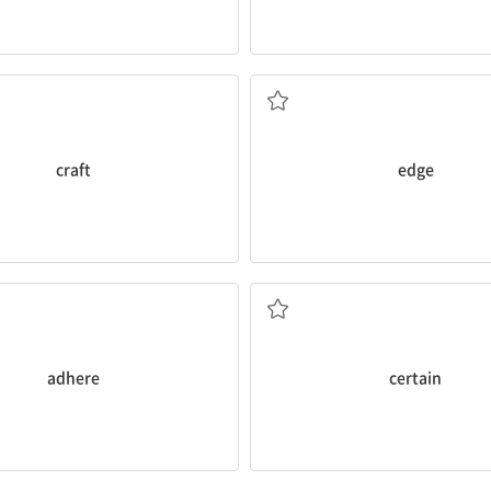
)공예; 기술; 공들여 만들다
가장자리, 끝; 조금씩 움직
craft
edge
러붙다; 충실하다, 고수하다
확신하는; 틀림없는; 특
adhere
certain
막다; 잠그다; 술집
~할 가능성이 큰; 얽매인; 껑충껑