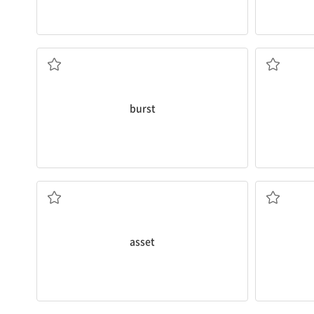
터지다; 불쑥 가다[오다]; 파열, 폭발
(수
burst
자산, 재산; 자산(이 되는 사람·물건)
들
asset
다루다; 거래하다; 거래