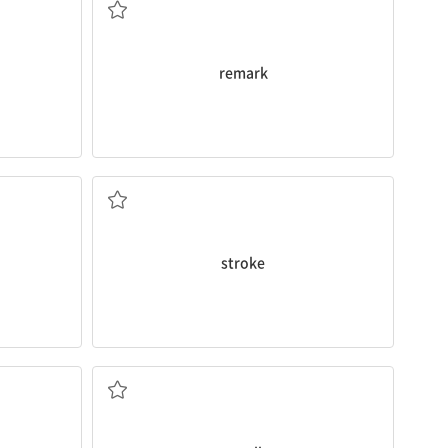
remark
쓰다듬다; 치다; 뇌졸중
stroke
리다
기억해 내다; 소환하다; 회수