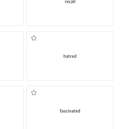
recall
미움, 증오, 혐오
hatred
매료된, 매혹된
fascinated