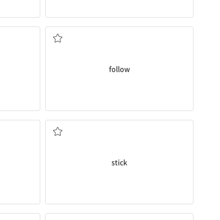
 홍조
따라가다[오다]; 뒤를 잇다; 따르다
follow
 종이
찌르다; 붙이다; 막대기
stick
 비추다
말하다; 알아채다; 말, 의견