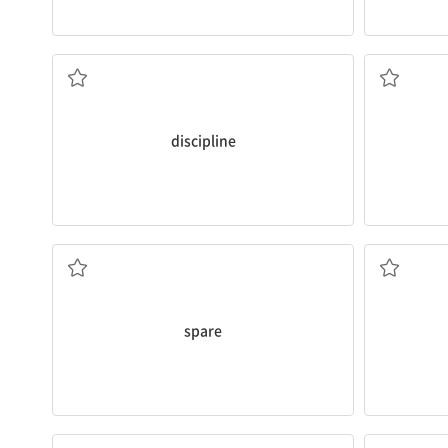
규율, 훈육; 절제력; 징계하다
discipline
할애하다, 내다; 면하게 하다; 여분의
spare
약간의; 가냘픈; 무시하다