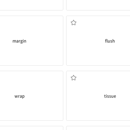
여백; 차이; 마진, 수익
붉어지다; 물로 씻어내리다;
margin
flush
싸다; 두르다; 덮개
(생물) 조직; 화장지; 얇은
wrap
tissue
정사각형(의); 광장; 제곱
없애다; 떨어뜨리다; (빛을)