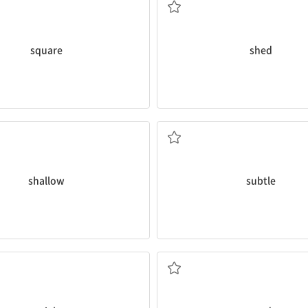
square
shed
; 피상적인; (호흡이) 약한
미묘한; 교묘한; 예민한
shallow
subtle
재판; 시험(하다); 시련
씨; 근원, 원인; 씨를 뿌