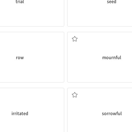
trial
seed
, 열; 노젓기; 노[배]를 젓다
구슬픈, 슬픔에 잠긴
row
mournful
짜증이 난, 화난
슬픈, 비탄에 잠긴
irritated
sorrowful