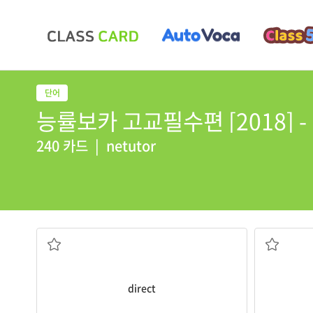
능률보카 고교필수편 [2018] - RE
240 카드
|
netutor
지도하다; 안내하다; 직접적인
나뭇
direct