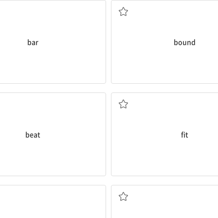
bar
bound
기다; 치다; (연달아) 때림
맞다; 적합하다; 적합한
beat
fit
분수; 샘; 근원
평평한; 균일의; 펑크