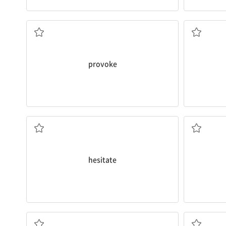
유발하다; 화나게 하다
열심인
provoke
주저하다, 망설이다
재
hesitate
동경[흠모]하다, 아주 좋아하다; 숭배하다