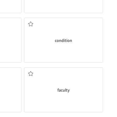
이다
상태; 조건; 길들이다
condition
정한
교수진, 교직원; 학부; 재능
faculty
충 뛰어가다
절하다; 절, 인사; 활