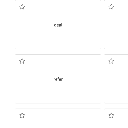
deal
언급하다; 참고하다; 나타내다
이
refer
사람들; 가족; 민속의