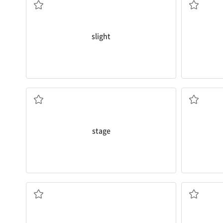
slight
단계; 무대; 개최하다
얕은
stage
굶주리다; 굶기다; 갈망하다