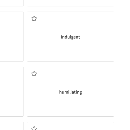
 공황
관대한
indulgent
 애도
치욕적인, 굴욕적인
humiliating
좌절감을 느끼는, 불만스러워 하는