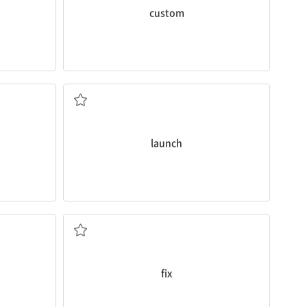
custom
시작하다; 출시(하다); 발사(하다)
launch
하다
고정시키다; 정하다; 수리하다
fix