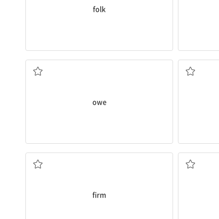
folk
빚지고 있다; 덕택으로 생각하다
부풀리다[부
owe
단단한; 흔들리지 않는; 회사
괜찮은
firm