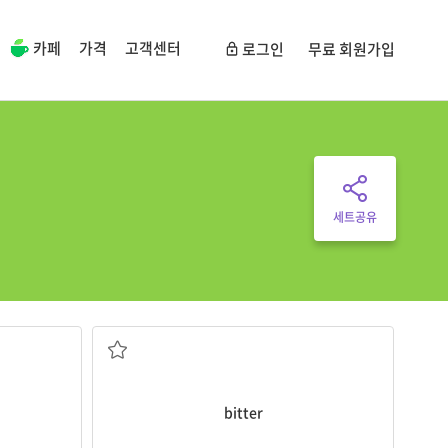
카페
가격
고객센터
로그인
무료 회원가입
세트공유
맛이 쓴; 억울해하는; 신랄한
bitter