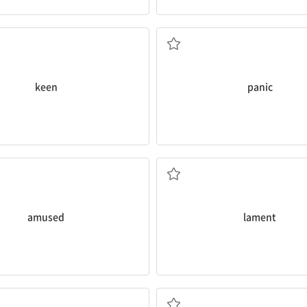
; 몹시 하고 싶어 하는; 예민한
당황하여 허둥대다; 당황한;
keen
panic
미있어 하는, 즐거워 하는
슬퍼하다, 비탄하다; 슬픔,
amused
lament
낭패한
만족스러운, 유쾌한