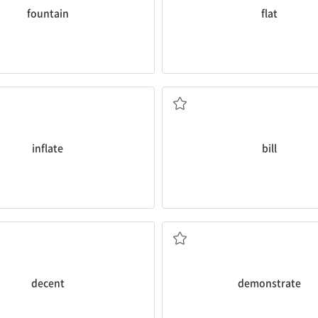
fountain
flat
풀다]; 과장하다; 올리다[오르다]
계산서; 지폐; 법안
inflate
bill
; 예의 바른; (상황에) 적절한
입증하다; 설명하다; 시위
decent
demonstrate