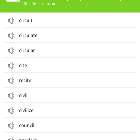
21-25)
150 카드
|
netutor
circuit
circulate
circular
cite
recite
civil
civilize
council