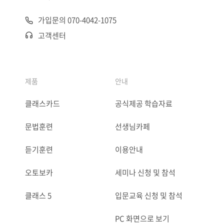
가입문의 070-4042-1075
고객센터
제품
안내
클래스카드
공식제공 학습자료
문법훈련
선생님카페
듣기훈련
이용안내
오토보카
세미나 신청 및 참석
클래스 5
입문교육 신청 및 참석
PC 화면으로 보기