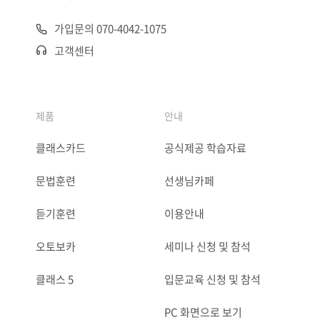
가입문의 070-4042-1075
고객센터
제품
안내
클래스카드
공식제공 학습자료
문법훈련
선생님카페
듣기훈련
이용안내
오토보카
세미나 신청 및 참석
클래스 5
입문교육 신청 및 참석
PC 화면으로 보기