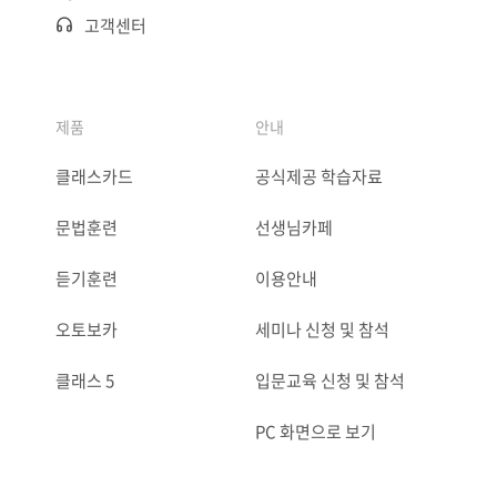
고객센터
제품
안내
클래스카드
공식제공 학습자료
문법훈련
선생님카페
듣기훈련
이용안내
오토보카
세미나 신청 및 참석
클래스 5
입문교육 신청 및 참석
PC 화면으로 보기