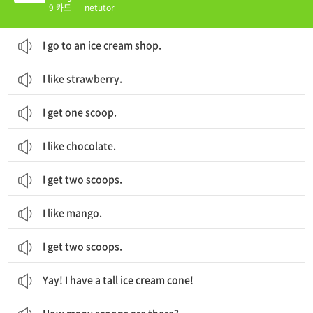
9 카드
|
netutor
I go to an ice cream shop.
I like strawberry.
I get one scoop.
I like chocolate.
I get two scoops.
I like mango.
I get two scoops.
Yay! I have a tall ice cream cone!