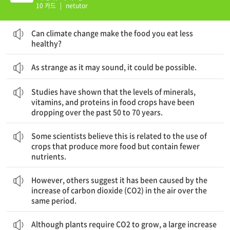
10 카드
|
netutor
기후 변화는 여러분이 먹는 음식을 건강에 덜 좋게 만들 수 있는가?
Can climate change make the food you eat less
healthy?
As strange as it may sound, it could be possible.
연구 결과에 따르면 식용 작물의 미네랄, 비타민, 그리고 단백질 수준이 과거 50년에서 70년에 걸쳐 계속 하락해오고 있다.
Studies have shown that the levels of minerals,
vitamins, and proteins in food crops have been
dropping over the past 50 to 70 years.
일부 과학자들은 이것이 더 많은 식량을 생산하지만 더 적은 영양분을 포함하는 식용 작물의 사용과 관련 있다고 믿는다.
Some scientists believe this is related to the use of
crops that produce more food but contain fewer
nutrients.
그러나, 다른 과학자들은 그것이 같은 기간 동안 대기 중 이산화탄소 증가에 의해 야기되었다고시사한다.
However, others suggest it has been caused by the
increase of carbon dioxide (CO2) in the air over the
same period.
식물이 자라는 데 이산화탄소가 필요하지만, 이산화탄소의 대폭 증가는 식물에 부정적인 영향을 미치는 것처럼 보인다.
Although plants require CO2 to grow, a large increase