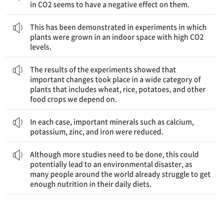
in CO2 seems to have a negative effect on them.
이것은 이산화탄소 수치가 높은 실내 공간에서 작물이 재배된 실험들에서 입증되었다.
This has been demonstrated in experiments in which
plants were grown in an indoor space with high CO2
levels.
여주었다.
함하는 폭넓은 작물 범주에서 중요한 변화가 발생했다는 것을 보
실험 결과는 밀, 쌀, 감자와 우리가 의존하는 기타 식용 작물을 포
The results of the experiments showed that
important changes took place in a wide category of
plants that includes wheat, rice, potatoes, and other
food crops we depend on.
각각의 경우에, 칼슘, 칼륨, 아연과 철과 같은 중요한 미네랄이 감소되었다.
In each case, important minerals such as calcium,
potassium, zinc, and iron were reduced.
이다.
일의 식사에서 충분한 영양을 얻기 위해 고군분투하고 있기 때문
로 이어질 수 있는데, 왜냐하면 전 세계의 많은사람들이 이미 매
더 많은 연구가 행해져야 하지만, 이것은 잠재적으로 환경 재난으
Although more studies need to be done, this could
potentially lead to an environmental disaster, as
many people around the world already struggle to get
enough nutrition in their daily diets.