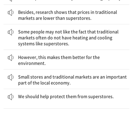
게다가, 연구는 전통 시장의 가격이 대형 슈퍼마켓보다 더 낮다는 것을 보여준다.
Besides, research shows that prices in traditional
markets are lower than superstores.
어떤 사람들은 전통 시장에는 보통 대형 슈퍼마켓처럼 난방이나 냉방 시설이 없다는 사실을 좋아하지 않을지도 모른다.
Some people may not like the fact that traditional
markets often do not have heating and cooling
systems like superstores.
그러나, 이것은 전통 시장이 환경에는 더 좋게 만든다.
However, this makes them better for the
environment.
소규모 상점과 전통 시장은 지역 경제의 중요한 부분이다.
Small stores and traditional markets are an important
part of the local economy.
우리는 대형 슈퍼마켓으로부터 그것들을 지키는 것을 도와야 한다.
We should help protect them from superstores.