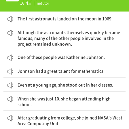
16 카드
|
netutor
The first astronauts landed on the moon in 1969.
우주 비행사 본인들은 금세 유명해졌음에도 불구하고, 이 프로젝트에 참여한 다른 사람들 중 다수는 알려지지 않았다.
Although the astronauts themselves quickly became
famous, many of the other people involved in the
project remained unknown.
One of these people was Katherine Johnson.
Johnson had a great talent for mathematics.
Even at a young age, she stood out in her classes.
겨우 10살이었을때, 그녀는 고등학교에 다니기 시작했다.
When she was just 10, she began attending high
school.
대학을 졸업한 후, 그녀는 NASA의 West Area Computing Unit에 합류했다.
After graduating from college, she joined NASA's West
Area Computing Unit.