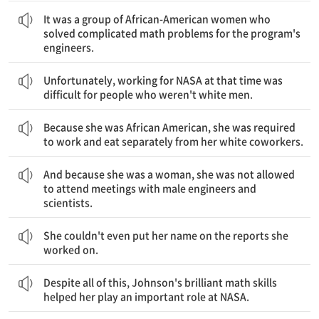
그것은 프로그램 엔지니어들을 위해 복잡한 수학 문제를 풀었던 아프리카계 미국인 여성 집단이었다.
It was a group of African-American women who
solved complicated math problems for the program's
engineers.
불행히도, 그 당시 NASA에서 일하는 것은 백인 남성이 아닌 사람들에게는 힘들었다.
Unfortunately, working for NASA at that time was
difficult for people who weren't white men.
그녀는 아프리카계 미국인이었기 때문에, 백인 동료들과 따로따로 일하고 식사를 하도록 요구받았다.
Because she was African American, she was required
to work and eat separately from her white coworkers.
그리고 그녀는 여자였기 때문에, 남성 엔지니어와 과학자들과의 회의에 참석하는 것이 허용되지 않았다.
And because she was a woman, she was not allowed
to attend meetings with male engineers and
scientists.
그녀가 작성한 보고서에 자신의 이름조차 올릴 수 없었다.
She couldn't even put her name on the reports she
worked on.
이러한 모든 상황에도 불구하고, 존슨의 뛰어난 수학 능력은 그녀가 NASA에서 중요한 역할을 하는 데 도움이 되었다.
Despite all of this, Johnson's brilliant math skills
helped her play an important role at NASA.
마침내, 그녀는 아폴로 11호에 대해 어려운 계산을 수행했는데, 아폴로 11호는 최초의 달 유인 탐사였다.